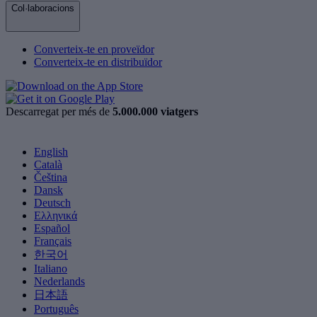
Col·laboracions
Converteix-te en proveïdor
Converteix-te en distribuïdor
Descarregat per més de
5.000.000 viatgers
English
Català
Čeština
Dansk
Deutsch
Ελληνικά
Español
Français
한국어
Italiano
Nederlands
日本語
Português