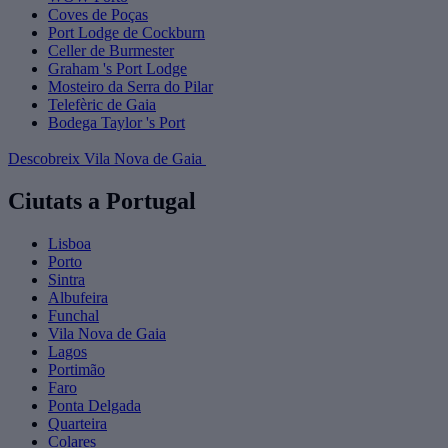
Coves de Poças
Port Lodge de Cockburn
Celler de Burmester
Graham 's Port Lodge
Mosteiro da Serra do Pilar
Telefèric de Gaia
Bodega Taylor 's Port
Descobreix Vila Nova de Gaia
Ciutats a Portugal
Lisboa
Porto
Sintra
Albufeira
Funchal
Vila Nova de Gaia
Lagos
Portimão
Faro
Ponta Delgada
Quarteira
Colares