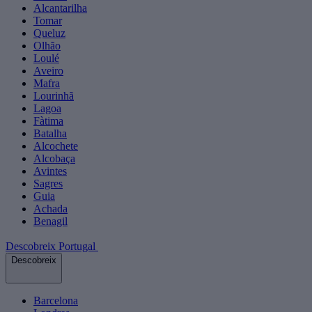
Alcantarilha
Tomar
Queluz
Olhão
Loulé
Aveiro
Mafra
Lourinhã
Lagoa
Fàtima
Batalha
Alcochete
Alcobaça
Avintes
Sagres
Guia
Achada
Benagil
Descobreix Portugal
Descobreix
Barcelona