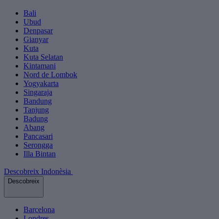
Bali
Ubud
Denpasar
Gianyar
Kuta
Kuta Selatan
Kintamani
Nord de Lombok
Yogyakarta
Singaraja
Bandung
Tanjung
Badung
Abang
Pancasari
Serongga
Illa Bintan
Descobreix Indonèsia
Descobreix
Barcelona
Londres