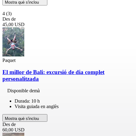
Mostra què s'inclou
4
(3)
Des de
45,00 USD
Paquet
El millor de Bali: excursió de dia complet
personalitzada
Disponible demà
Durada: 10 h
Visita guiada en anglès
Mostra què s'inclou
Des de
60,00 USD