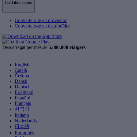
Col·laboracions
Converteix-te en proveïdor
Converteix-te en distribuïdor
Descarregat per més de
5.000.000 viatgers
English
Català
Čeština
Dansk
Deutsch
Ελληνικά
Español
Français
한국어
Italiano
Nederlands
日本語
Português