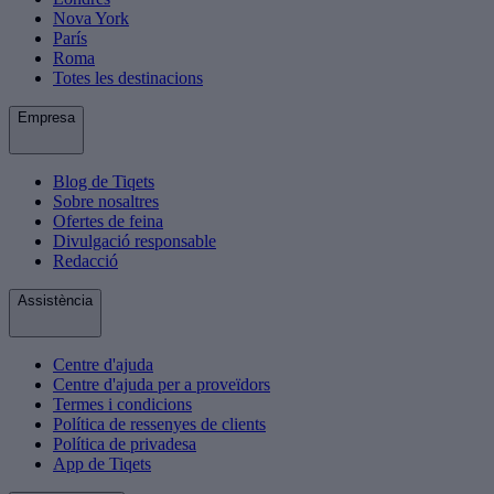
Nova York
París
Roma
Totes les destinacions
Empresa
Blog de Tiqets
Sobre nosaltres
Ofertes de feina
Divulgació responsable
Redacció
Assistència
Centre d'ajuda
Centre d'ajuda per a proveïdors
Termes i condicions
Política de ressenyes de clients
Política de privadesa
App de Tiqets