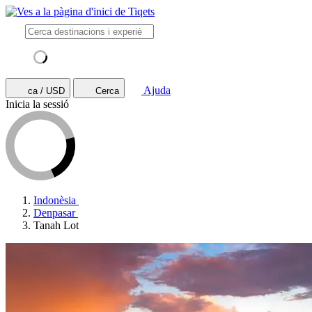
Ajuda
ca / USD
Cerca
Inicia la sessió
Indonèsia
Denpasar
Tanah Lot