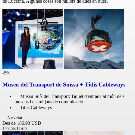
de Lucerna. Algunes coses són millors de dues en dues.
-5%
Museu del Transport de Suïssa + Titlis Cableways
Museu Suís del Transport: Tiquet d'entrada al món dels
museus i els mitjans de comunicació
Titlis Cableways
Novetat
Des de
186,93 USD
177,58 USD