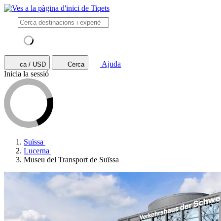
Ajuda
ca / USD
Cerca
Inicia la sessió
Suïssa
Lucerna
Museu del Transport de Suïssa