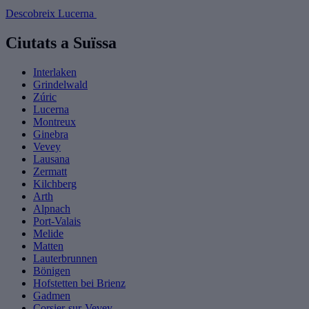
Descobreix Lucerna
Ciutats a Suïssa
Interlaken
Grindelwald
Zúric
Lucerna
Montreux
Ginebra
Vevey
Lausana
Zermatt
Kilchberg
Arth
Alpnach
Port-Valais
Melide
Matten
Lauterbrunnen
Bönigen
Hofstetten bei Brienz
Gadmen
Corsier-sur-Vevey