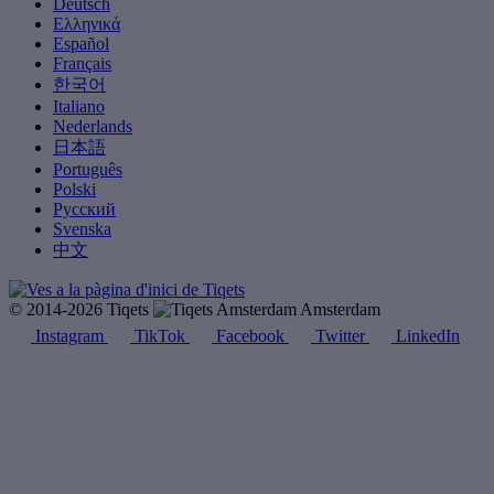
Deutsch
Ελληνικά
Español
Français
한국어
Italiano
Nederlands
日本語
Português
Polski
Русский
Svenska
中文
© 2014-2026 Tiqets
Amsterdam
Instagram
TikTok
Facebook
Twitter
LinkedIn