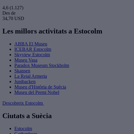
4,6
(1.127)
Des de
34,70 USD
Les millors activitats a Estocolm
ABBA El Museu
ICEBAR Estocolm
Skyview Estocolm
Museu Vasa
Paradox Museum Stockholm
Skansen
La Reial Armeria
Junibacken
Museu d'Història de Suècia
Museu del Premi Nobel
Descobreix Estocolm
Ciutats a Suècia
Estocolm
Gothenburg