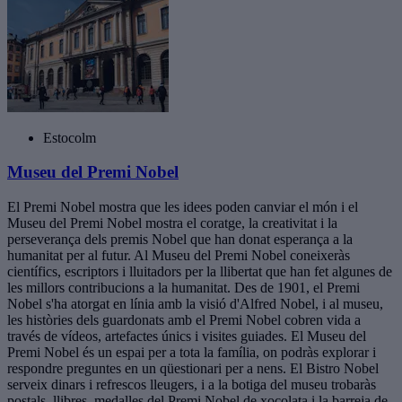
Estocolm
Museu del Premi Nobel
El Premi Nobel mostra que les idees poden canviar el món i el
Museu del Premi Nobel mostra el coratge, la creativitat i la
perseverança dels premis Nobel que han donat esperança a la
humanitat per al futur. Al Museu del Premi Nobel coneixeràs
científics, escriptors i lluitadors per la llibertat que han fet algunes de
les millors contribucions a la humanitat. Des de 1901, el Premi
Nobel s'ha atorgat en línia amb la visió d'Alfred Nobel, i al museu,
les històries dels guardonats amb el Premi Nobel cobren vida a
través de vídeos, artefactes únics i visites guiades. El Museu del
Premi Nobel és un espai per a tota la família, on podràs explorar i
respondre preguntes en un qüestionari per a nens. El Bistro Nobel
serveix dinars i refrescos lleugers, i a la botiga del museu trobaràs
postals, llibres, medalles del Premi Nobel de xocolata i la barreja de