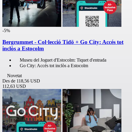
-5%
Bergrummet - Col·lecció Tidö + Go City: Accés tot
inclòs a Estocolm
Museu del Joguet d'Estocolm: Tiquet d'entrada
Go City: Accés tot inclòs a Estocolm
Novetat
Des de
118,56 USD
112,63 USD