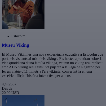
Estocolm
Museu Viking
El Museu Viking és una nova experiència educativa a Estocolm que
porta els visitants al món dels víkings. Els hostes aprendran sobre la
vida quotidiana d'una família vikinga, veuran un viking real replicat
amb ADN viking real i fins i tot pujaran a la Saga de Ragnfrid per
fer un viatge d'11 minuts a l'era vikinga, convertint-la en una
excel·lent lliçó d'història interactiva per a nens.
4,4
(238)
Des de
20,99 USD