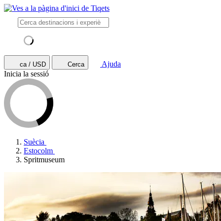
Ajuda
ca / USD
Cerca
Inicia la sessió
Suècia
Estocolm
Spritmuseum