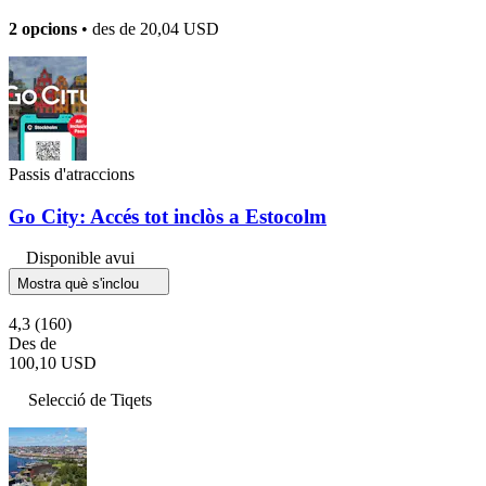
2 opcions
• des de
20,04 USD
Passis d'atraccions
Go City: Accés tot inclòs a Estocolm
Disponible avui
Mostra què s'inclou
4,3
(160)
Des de
100,10 USD
Selecció de Tiqets