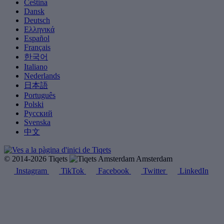
Čeština
Dansk
Deutsch
Ελληνικά
Español
Français
한국어
Italiano
Nederlands
日本語
Português
Polski
Русский
Svenska
中文
© 2014-2026 Tiqets
Amsterdam
Instagram
TikTok
Facebook
Twitter
LinkedIn