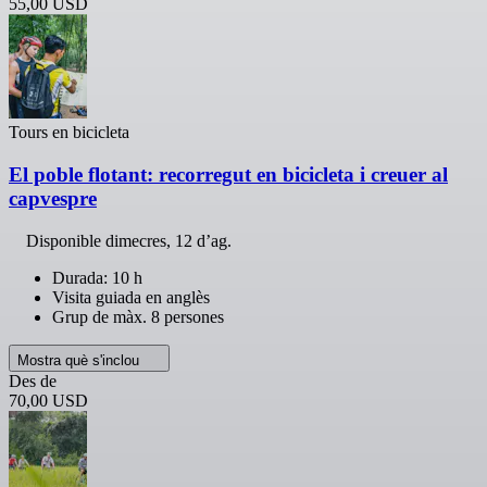
55,00 USD
Tours en bicicleta
El poble flotant: recorregut en bicicleta i creuer al
capvespre
Disponible
dimecres, 12 d’ag.
Durada: 10 h
Visita guiada en anglès
Grup de màx. 8 persones
Mostra què s'inclou
Des de
70,00 USD