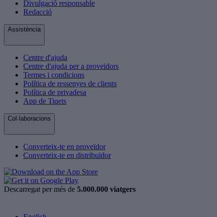
Divulgació responsable
Redacció
Assistència
Centre d'ajuda
Centre d'ajuda per a proveïdors
Termes i condicions
Política de ressenyes de clients
Política de privadesa
App de Tiqets
Col·laboracions
Converteix-te en proveïdor
Converteix-te en distribuïdor
Descarregat per més de
5.000.000 viatgers
English