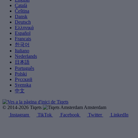
Català
Čeština
Dansk
Deutsch
Ελληνικά
Español
Français
한국어
Italiano
Nederlands
日本語
Português
Polski
Русский
Svenska
中文
© 2014-2026 Tiqets
Amsterdam
Instagram
TikTok
Facebook
Twitter
LinkedIn