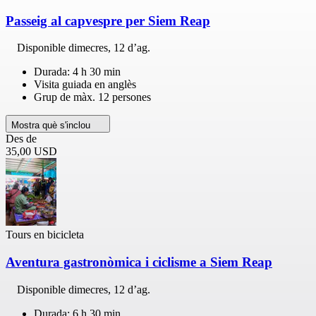
Passeig al capvespre per Siem Reap
Disponible
dimecres, 12 d’ag.
Durada: 4 h 30 min
Visita guiada en anglès
Grup de màx. 12 persones
Mostra què s'inclou
Des de
35,00 USD
Tours en bicicleta
Aventura gastronòmica i ciclisme a Siem Reap
Disponible
dimecres, 12 d’ag.
Durada: 6 h 30 min