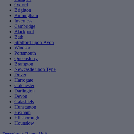
Oxford
Brighton
Birmingham
Inverness
Cambridge
Blackpool
Bath
Stratford-upon-Avon
Windsor
Portsmouth
Queensferry
Brampton
Newcastle upon Tyne
Dover
Harrogate
Colchester
Darlington
Devon
Galashiels
Hunstanton
Hexham
Hillsborough
Hounslow
Descobreix Regne Unit