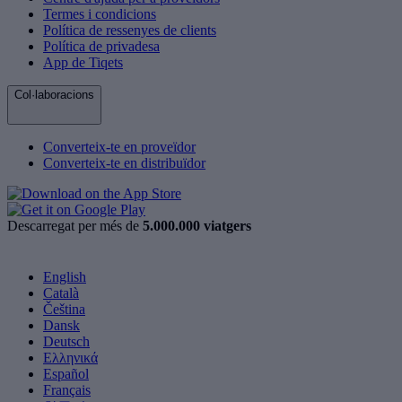
Termes i condicions
Política de ressenyes de clients
Política de privadesa
App de Tiqets
Col·laboracions
Converteix-te en proveïdor
Converteix-te en distribuïdor
Descarregat per més de
5.000.000 viatgers
English
Català
Čeština
Dansk
Deutsch
Ελληνικά
Español
Français