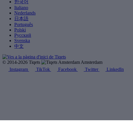
한국어
Italiano
Nederlands
日本語
Português
Polski
Русский
Svenska
中文
© 2014-2026 Tiqets
Amsterdam
Instagram
TikTok
Facebook
Twitter
LinkedIn