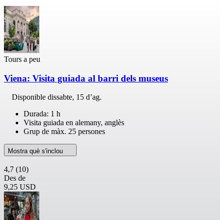
Tours a peu
Viena: Visita guiada al barri dels museus
Disponible
dissabte, 15 d’ag.
Durada: 1 h
Visita guiada en alemany, anglès
Grup de màx. 25 persones
Mostra què s'inclou
4,7
(10)
Des de
9,25 USD