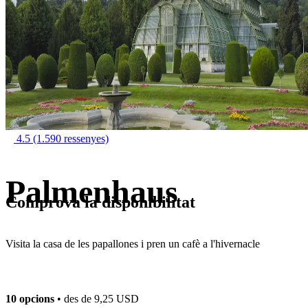
4.5
(1.590 ressenyes)
Palmenhaus
Comprova la disponibilitat
Visita la casa de les papallones i pren un cafè a l'hivernacle
10 opcions
• des de
9,25 USD