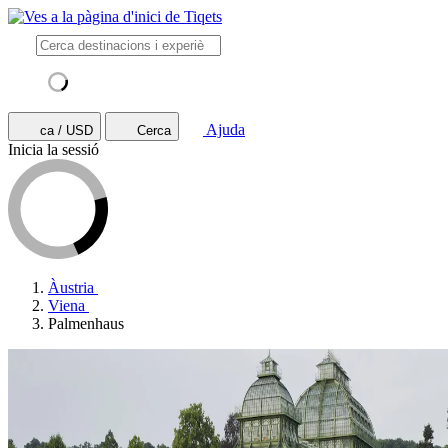
Ajuda
ca / USD
Cerca
Inicia la sessió
Àustria
Viena
Palmenhaus