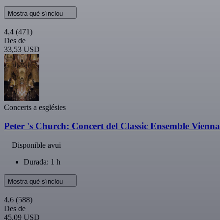
Mostra què s'inclou
4,4
(471)
Des de
33,53 USD
Concerts a esglésies
Peter 's Church: Concert del Classic Ensemble Vienna
Disponible avui
Durada: 1 h
Mostra què s'inclou
4,6
(588)
Des de
45,09 USD