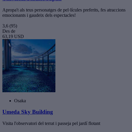
Apropa't als teus personatges de pel·lícules preferits, fes atraccions
emocionants i gaudeix dels espectacles!
3,6
(95)
Des de
63,19 USD
Osaka
Umeda Sky Building
Visita l'observatori del terrat i passeja pel jardí flotant