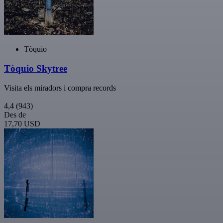
Tòquio
Tòquio Skytree
Visita els miradors i compra records
4,4
(943)
Des de
17,70 USD