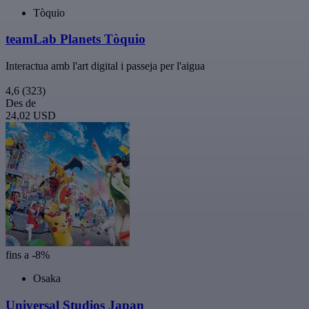
Tòquio
teamLab Planets Tòquio
Interactua amb l'art digital i passeja per l'aigua
4,6
(323)
Des de
24,02 USD
fins a -8%
Osaka
Universal Studios Japan