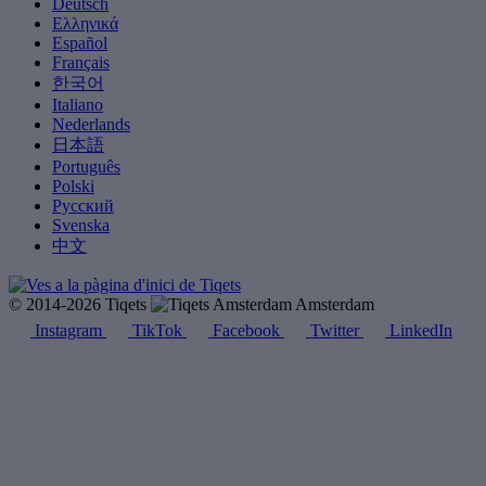
Deutsch
Ελληνικά
Español
Français
한국어
Italiano
Nederlands
日本語
Português
Polski
Русский
Svenska
中文
© 2014-2026 Tiqets
Amsterdam
Instagram
TikTok
Facebook
Twitter
LinkedIn