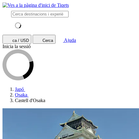
Ajuda
ca / USD
Cerca
Inicia la sessió
Japó
Osaka
Castell d'Osaka