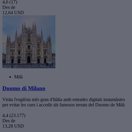
4,6
(17)
Des de
12,64 USD
Milà
Duomo di Milano
Visita l'església més gran d'Itàlia amb entrades digitals instantànies
per evitar les cues i accedir als famosos terrats del Duomo de Milà
4,4
(23.177)
Des de
13,28 USD