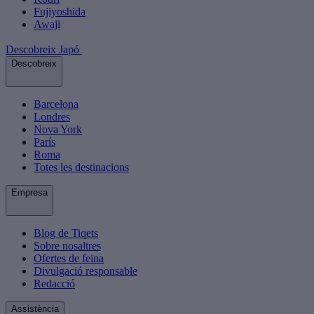
Fujiyoshida
Awaji
Descobreix Japó
Descobreix
Barcelona
Londres
Nova York
París
Roma
Totes les destinacions
Empresa
Blog de Tiqets
Sobre nosaltres
Ofertes de feina
Divulgació responsable
Redacció
Assistència