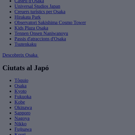
Castell d'Osaka
Universal Studios Japan
Creuers turístics per Osaka
Hirakata Park
Observatori Sakishima​ Cosmo Tower
Kids Plaza Osaka
Tennen Onsen Naniwanoyu
Passis d'atraccions d'Osaka
Tsutenkaku
Descobreix Osaka
Ciutats al Japó
Tòquio
Osaka
Kyoto
Fukuoka
Kobe
Okinawa
Sapporo
Nagoya
Nikko
Fujisawa
Kouri