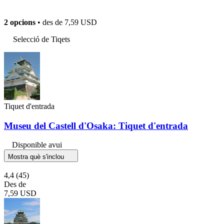
2 opcions
• des de
7,59 USD
Selecció de Tiqets
Tiquet d'entrada
Museu del Castell d'Osaka: Tiquet d'entrada
Disponible avui
Mostra què s'inclou
4,4
(45)
Des de
7,59 USD