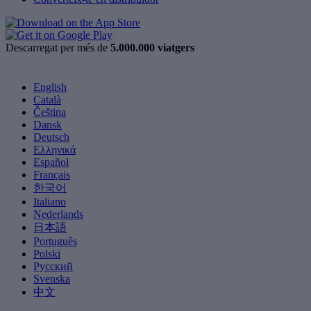
Descarregat per més de
5.000.000 viatgers
English
Català
Čeština
Dansk
Deutsch
Ελληνικά
Español
Français
한국어
Italiano
Nederlands
日本語
Português
Polski
Русский
Svenska
中文