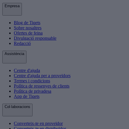
Empresa
Blog de Tiqets
Sobre nosaltres
Ofertes de feina
Divulgació responsable
Redacció
Assistència
Centre d'ajuda
Centre d'ajuda per a proveïdors
Termes i condicions
Política de ressenyes de clients
Política de privadesa
App de Tiqets
Col·laboracions
Converteix-te en proveïdor
Converteix-te en distribuïdor