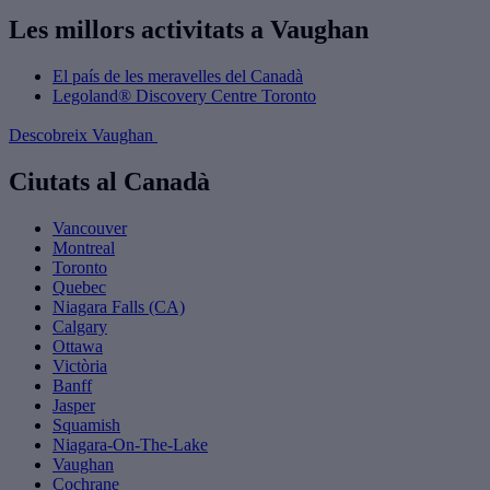
Les millors activitats a Vaughan
El país de les meravelles del Canadà
Legoland® Discovery Centre Toronto
Descobreix Vaughan
Ciutats al Canadà
Vancouver
Montreal
Toronto
Quebec
Niagara Falls (CA)
Calgary
Ottawa
Victòria
Banff
Jasper
Squamish
Niagara-On-The-Lake
Vaughan
Cochrane