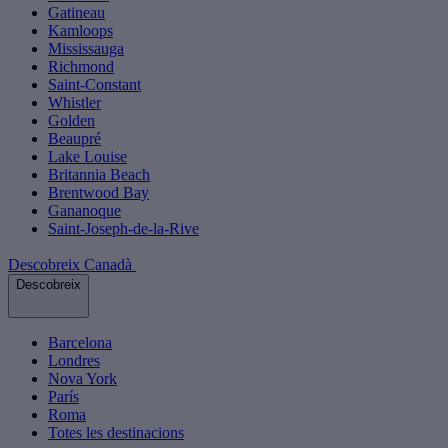
Gatineau
Kamloops
Mississauga
Richmond
Saint-Constant
Whistler
Golden
Beaupré
Lake Louise
Britannia Beach
Brentwood Bay
Gananoque
Saint-Joseph-de-la-Rive
Descobreix Canadà
Descobreix
Barcelona
Londres
Nova York
París
Roma
Totes les destinacions