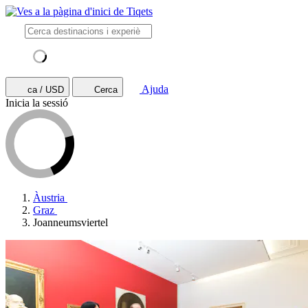
Ajuda
ca / USD
Cerca
Inicia la sessió
Àustria
Graz
Joanneumsviertel