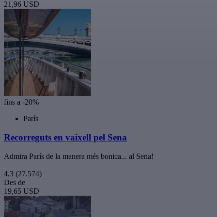
21,96 USD
fins a -20%
París
Recorreguts en vaixell pel Sena
Admira París de la manera més bonica... al Sena!
4,3
(27.574)
Des de
19,65 USD