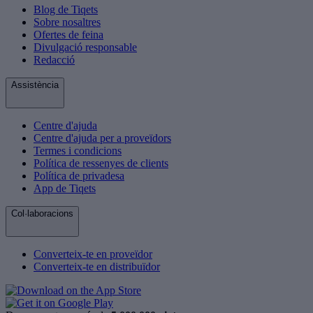
Blog de Tiqets
Sobre nosaltres
Ofertes de feina
Divulgació responsable
Redacció
Assistència
Centre d'ajuda
Centre d'ajuda per a proveïdors
Termes i condicions
Política de ressenyes de clients
Política de privadesa
App de Tiqets
Col·laboracions
Converteix-te en proveïdor
Converteix-te en distribuïdor