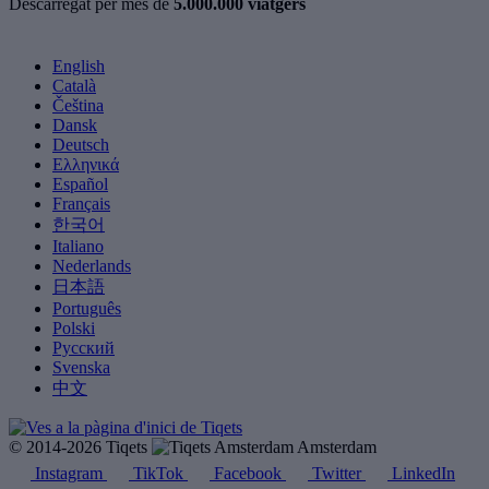
Descarregat per més de
5.000.000 viatgers
English
Català
Čeština
Dansk
Deutsch
Ελληνικά
Español
Français
한국어
Italiano
Nederlands
日本語
Português
Polski
Русский
Svenska
中文
© 2014-2026 Tiqets
Amsterdam
Instagram
TikTok
Facebook
Twitter
LinkedIn