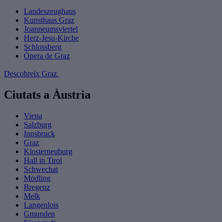
Landeszeughaus
Kunsthaus Graz
Joanneumsviertel
Herz-Jesu-Kirche
Schlossberg
Òpera de Graz
Descobreix Graz
Ciutats a Àustria
Viena
Salzburg
Innsbruck
Graz
Klosterneuburg
Hall in Tirol
Schwechat
Mödling
Bregenz
Melk
Langenlois
Gmunden