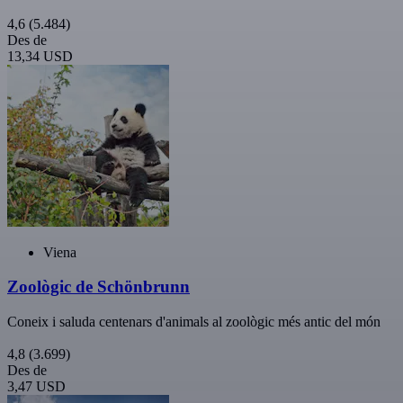
4,6
(5.484)
Des de
13,34 USD
Viena
Zoològic de Schönbrunn
Coneix i saluda centenars d'animals al zoològic més antic del món
4,8
(3.699)
Des de
3,47 USD