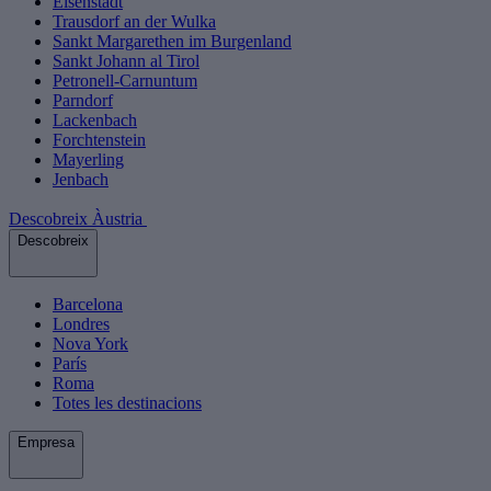
Eisenstadt
Trausdorf an der Wulka
Sankt Margarethen im Burgenland
Sankt Johann al Tirol
Petronell-Carnuntum
Parndorf
Lackenbach
Forchtenstein
Mayerling
Jenbach
Descobreix Àustria
Descobreix
Barcelona
Londres
Nova York
París
Roma
Totes les destinacions
Empresa