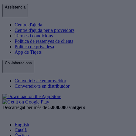
Assistència
Centre d'ajuda
Centre d'ajuda per a proveïdors
Termes i condicions
Política de ressenyes de clients
Política de privadesa
App de Tiqets
Col·laboracions
Converteix-te en proveïdor
Converteix-te en distribuïdor
Descarregat per més de
5.000.000 viatgers
English
Català
Čeština