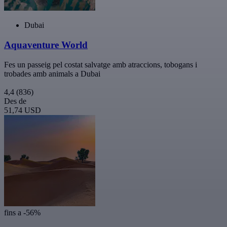
Dubai
Aquaventure World
Fes un passeig pel costat salvatge amb atraccions, tobogans i
trobades amb animals a Dubai
4,4
(836)
Des de
51,74 USD
fins a -56%