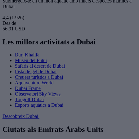
Submergeix-te en un món aquàtic amb milers d'espècies marines a
Dubai
4,4
(1.926)
Des de
56,91 USD
Les millors activitats a Dubai
Burj Khalifa
Museu del Futur
Safaris al desert de Dubai
Pista de gel de Dubai
Creuers turístics a Dubai
Aquaventure World
Dubai Frame
Observatori Sky Views
Topgolf Dubai
Esports aquàtics a Dubai
Descobreix Dubai
Ciutats als Emirats Àrabs Units