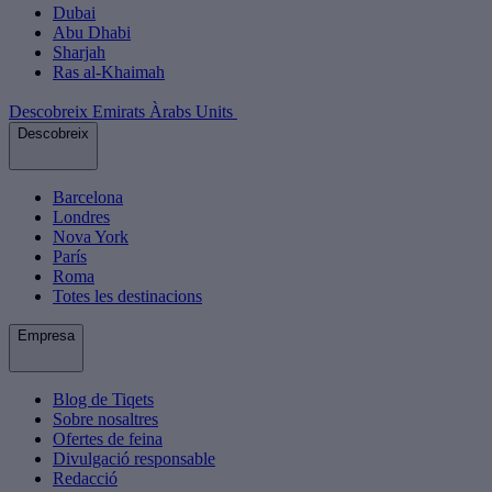
Dubai
Abu Dhabi
Sharjah
Ras al-Khaimah
Descobreix Emirats Àrabs Units
Descobreix
Barcelona
Londres
Nova York
París
Roma
Totes les destinacions
Empresa
Blog de Tiqets
Sobre nosaltres
Ofertes de feina
Divulgació responsable
Redacció