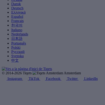
Dansk
Deutsch
Ελληνικά
Español
Français
한국어
Italiano
Nederlands
日本語
Português
Polski
Русский
Svenska
中文
© 2014-2026 Tiqets
Amsterdam
Instagram
TikTok
Facebook
Twitter
LinkedIn