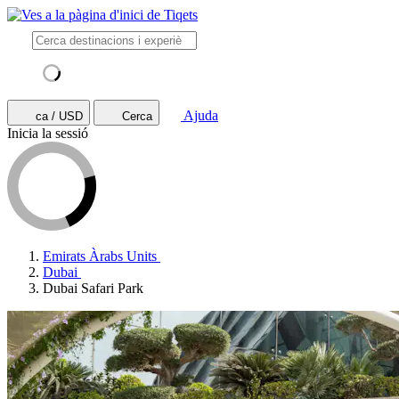
Ajuda
ca / USD
Cerca
Inicia la sessió
Emirats Àrabs Units
Dubai
Dubai Safari Park