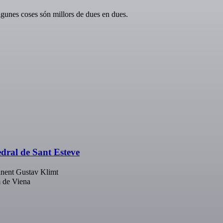
unes coses són millors de dues en dues.
dral de Sant Esteve
anent Gustav Klimt
m de Viena