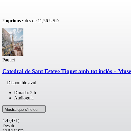
2 opcions
• des de
11,56 USD
Paquet
Catedral de Sant Esteve Tiquet amb tot inclòs + Mu
Disponible avui
Durada: 2 h
Audioguia
Mostra què s'inclou
4,4
(471)
Des de
33,53 USD