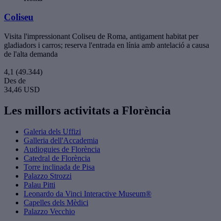
Coliseu
Visita l'impressionant Coliseu de Roma, antigament habitat per
gladiadors i carros; reserva l'entrada en línia amb antelació a causa
de l'alta demanda
4,1
(49.344)
Des de
34,46 USD
Les millors activitats a Florència
Galeria dels Uffizi
Galleria dell'Accademia
Audioguies de Florència
Catedral de Florència
Torre inclinada de Pisa
Palazzo Strozzi
Palau Pitti
Leonardo da Vinci Interactive Museum®
Capelles dels Mèdici
Palazzo Vecchio