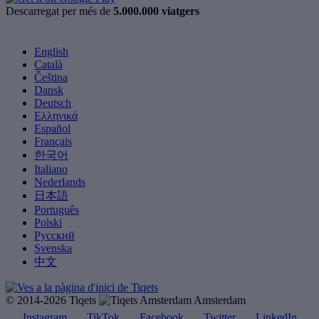
Descarregat per més de
5.000.000 viatgers
English
Català
Čeština
Dansk
Deutsch
Ελληνικά
Español
Français
한국어
Italiano
Nederlands
日本語
Português
Polski
Русский
Svenska
中文
© 2014-2026 Tiqets
Amsterdam
Instagram
TikTok
Facebook
Twitter
LinkedIn