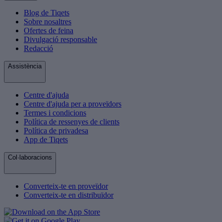
Blog de Tiqets
Sobre nosaltres
Ofertes de feina
Divulgació responsable
Redacció
Assistència
Centre d'ajuda
Centre d'ajuda per a proveïdors
Termes i condicions
Política de ressenyes de clients
Política de privadesa
App de Tiqets
Col·laboracions
Converteix-te en proveïdor
Converteix-te en distribuïdor