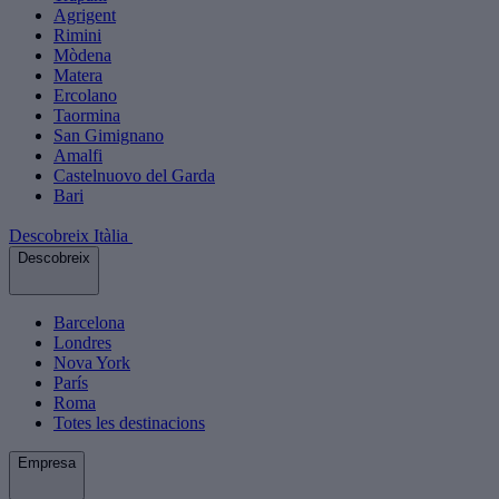
Agrigent
Rimini
Mòdena
Matera
Ercolano
Taormina
San Gimignano
Amalfi
Castelnuovo del Garda
Bari
Descobreix Itàlia
Descobreix
Barcelona
Londres
Nova York
París
Roma
Totes les destinacions
Empresa