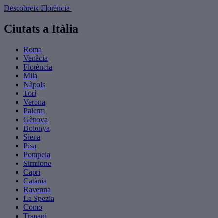
Descobreix Florència
Ciutats a Itàlia
Roma
Venècia
Florència
Milà
Nàpols
Torí
Verona
Palerm
Gènova
Bolonya
Siena
Pisa
Pompeia
Sirmione
Capri
Catània
Ravenna
La Spezia
Como
Trapani