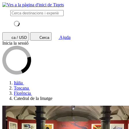
Ajuda
ca / USD
Cerca
Inicia la sessió
Itàlia
Toscana
Florència
Catedral de la Imatge