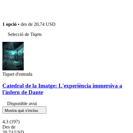
1 opció
• des de
20,74 USD
Selecció de Tiqets
Tiquet d'entrada
Catedral de la Imatge: L'experiència immersiva a
l'infern de Dante
Disponible avui
Mostra què s'inclou
4,3
(197)
Des de
20,74 USD