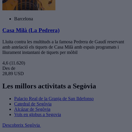
Barcelona
Casa Milà (La Pedrera)
Lluita contra les multituds a la famosa Pedrera de Gaudí reservant
amb antelació els tiquets de Casa Milà amb espais programats i
lliurament instantani de tiquets per mòbil
4,6
(11.620)
Des de
28,89 USD
Les millors activitats a Segòvia
Palacio Real de la Granja de San Ildefonso
Catedral de Segòvia
Alcázar de Segòvia
Vols en globus a Segovia
Descobreix Segòvia