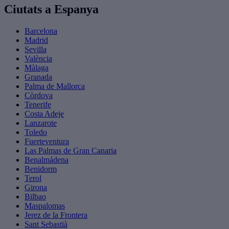
Ciutats a Espanya
Barcelona
Madrid
Sevilla
València
Màlaga
Granada
Palma de Mallorca
Còrdova
Tenerife
Costa Adeje
Lanzarote
Toledo
Fuerteventura
Las Palmas de Gran Canaria
Benalmádena
Benidorm
Terol
Girona
Bilbao
Maspalomas
Jerez de la Frontera
Sant Sebastià