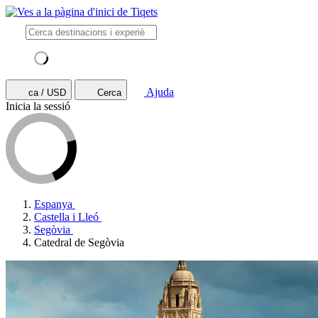
Ajuda
ca / USD
Cerca
Inicia la sessió
Espanya
Castella i Lleó
Segòvia
Catedral de Segòvia