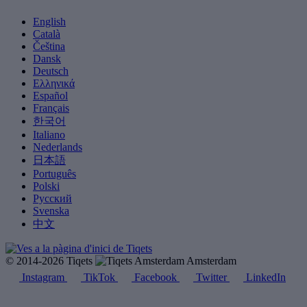
English
Català
Čeština
Dansk
Deutsch
Ελληνικά
Español
Français
한국어
Italiano
Nederlands
日本語
Português
Polski
Русский
Svenska
中文
© 2014-2026 Tiqets
Amsterdam
Instagram
TikTok
Facebook
Twitter
LinkedIn