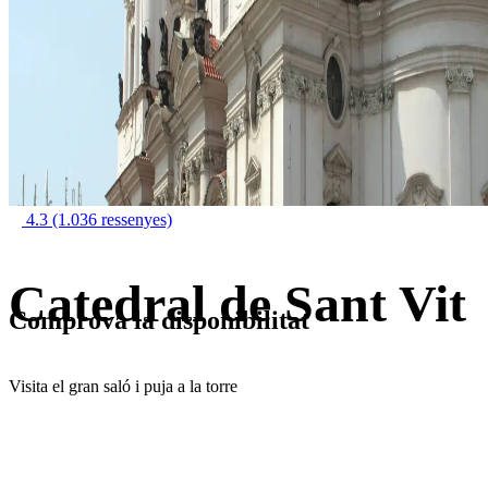
4.3
(1.036 ressenyes)
Catedral de Sant Vit
Comprova la disponibilitat
Visita el gran saló i puja a la torre