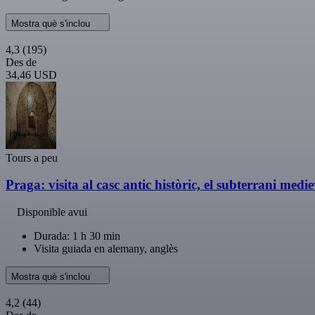
Mostra què s'inclou
4,3
(195)
Des de
34,46 USD
Tours a peu
Praga: visita al casc antic històric, el subterrani medi
Disponible avui
Durada: 1 h 30 min
Visita guiada en alemany, anglès
Mostra què s'inclou
4,2
(44)