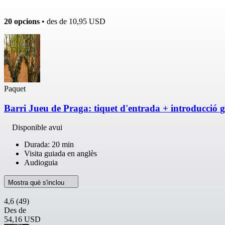
20 opcions
• des de
10,95 USD
Paquet
Barri Jueu de Praga: tiquet d'entrada + introducció 
Disponible avui
Durada: 20 min
Visita guiada en anglès
Audioguia
Mostra què s'inclou
4,6
(49)
Des de
54,16 USD