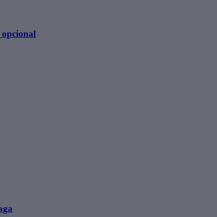
l opcional
raga