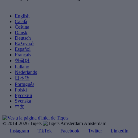
English
Català
Čeština
Dansk
Deutsch
Ελληνικά
Español
Français
한국어
Italiano
Nederlands
日本語
Português
Polski
Русский
Svenska
中文
© 2014-2026 Tiqets
Amsterdam
Instagram
TikTok
Facebook
Twitter
LinkedIn