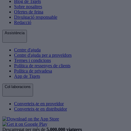
Blog de Tiqets
Sobre nosaltres
Ofertes de feina
Divulgació responsable
Redacció
Assistència
Centre d'ajuda
Centre d'ajuda per a proveïdors
Termes i condicions
Política de ressenyes de clients
Política de privadesa
App de Tiqets
Col·laboracions
Converteix-te en proveïdor
Converteix-te en distribuïdor
Descarregat per més de
5.000.000 viatgers