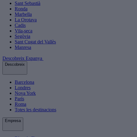
Sant Sebastià
Ronda
Marbella
La Orotava
Cadis
Vila-seca
Segòvia
Sant Cugat del Vallès
Manresa
Descobreix Espanya
Descobreix
Barcelona
Londres
Nova York
París
Roma
Totes les destinacions
Empresa