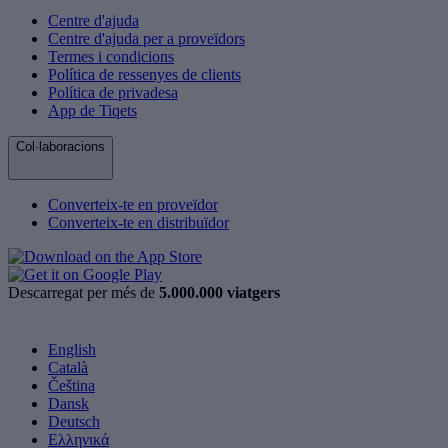
Centre d'ajuda
Centre d'ajuda per a proveïdors
Termes i condicions
Política de ressenyes de clients
Política de privadesa
App de Tiqets
Col·laboracions
Converteix-te en proveïdor
Converteix-te en distribuïdor
Descarregat per més de
5.000.000 viatgers
English
Català
Čeština
Dansk
Deutsch
Ελληνικά