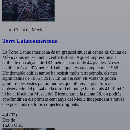
Ciutat de Mèxic
Torre Latinoamericana
La Torre Latinoamericana és un gratacel situat al centre de Ciutat de
Mèxic, dins del seu antic centre històric. Aquest impressionant
edifici té una alçada de 183 metres i consta de 44 plantes. Va ser
l'edifici més alt d'Amèrica Llatina quan es va completar el 1956.
L'indomable edifici també ha resistit molts terratrèmols, els més
significatius de 1985 i 2017. En un dia clar, els visitants poden
gaudir de les vistes panoràmiques que ofereix la plataforma
d'observació del pis 44 de la torre i el lounge bar del pis 41. També
hi ha el fascinant Museu del Bicentenari a la planta 36, on podràs
aprofundir en els primers cent anys del Mèxic independent a través
d'exposicions de fotos i objectes originals.
4,4
(92)
Des de
16,05 USD