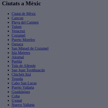
Ciutats a Mèxic
Ciutat de Mèxic
Cancun
Playa del Carmen
Tulum
Veracruz
Cozumel
Puerto Morelos
Oaxaca
San Miguel de Cozumel
Isla Mujeres
Akumal
Puebla
Tula de Allende
San Juan Teotihuacán
Chichén Itzá
Tequila
Cabo San Lucas
Puerto Vallarta
Guadalajara
Coba
Uxmal
Nuevo Vallarta