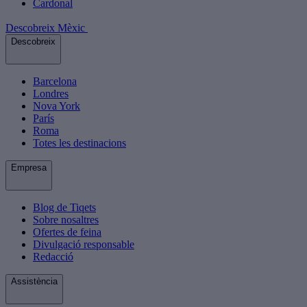
Cardonal
Descobreix Mèxic
Descobreix
Barcelona
Londres
Nova York
París
Roma
Totes les destinacions
Empresa
Blog de Tiqets
Sobre nosaltres
Ofertes de feina
Divulgació responsable
Redacció
Assistència