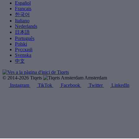
Español
Français
한국어
Italiano
Nederlands
日本語
Português
Polski
Русский
Svenska
中文
© 2014-2026 Tiqets
Amsterdam
Instagram
TikTok
Facebook
Twitter
LinkedIn