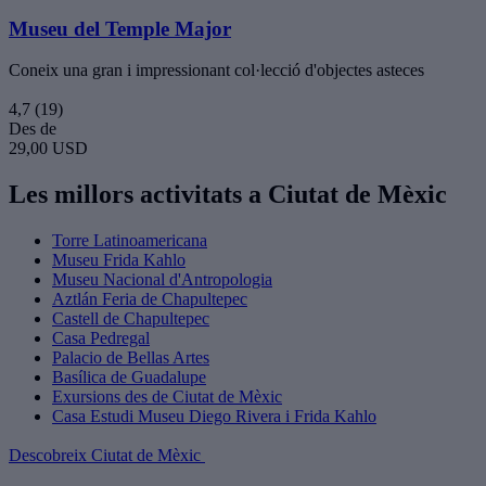
Museu del Temple Major
Coneix una gran i impressionant col·lecció d'objectes asteces
4,7
(19)
Des de
29,00 USD
Les millors activitats a Ciutat de Mèxic
Torre Latinoamericana
Museu Frida Kahlo
Museu Nacional d'Antropologia
Aztlán Feria de Chapultepec
Castell de Chapultepec
Casa Pedregal
Palacio de Bellas Artes
Basílica de Guadalupe
Exursions des de Ciutat de Mèxic
Casa Estudi Museu Diego Rivera i Frida Kahlo
Descobreix Ciutat de Mèxic