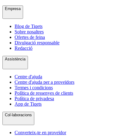
Empresa
Blog de Tiqets
Sobre nosaltres
Ofertes de feina
Divulgació responsable
Redacció
Assistència
Centre d'ajuda
Centre d'ajuda per a proveïdors
Termes i condicions
Política de ressenyes de clients
Política de privadesa
App de Tiqets
Col·laboracions
Converteix-te en proveïdor