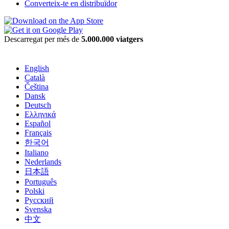
Converteix-te en distribuïdor
Descarregat per més de
5.000.000 viatgers
English
Català
Čeština
Dansk
Deutsch
Ελληνικά
Español
Français
한국어
Italiano
Nederlands
日本語
Português
Polski
Русский
Svenska
中文