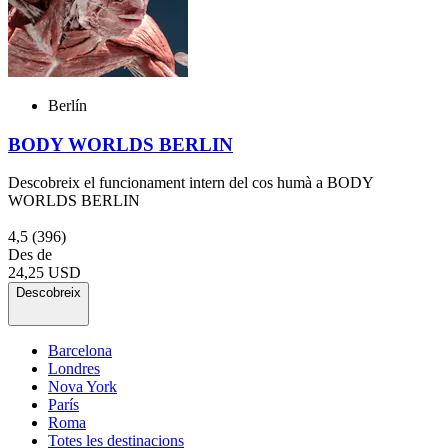
Berlín
BODY WORLDS BERLIN
Descobreix el funcionament intern del cos humà a BODY
WORLDS BERLIN
4,5
(396)
Des de
24,25 USD
Descobreix
Barcelona
Londres
Nova York
París
Roma
Totes les destinacions