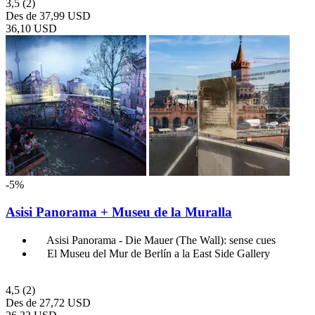
3,5
(2)
Des de
37,99 USD
36,10 USD
-5%
Asisi Panorama + Museu de la Muralla
Asisi Panorama - Die Mauer (The Wall): sense cues
El Museu del Mur de Berlín a la East Side Gallery
4,5
(2)
Des de
27,72 USD