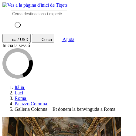
Ajuda
ca / USD
Cerca
Inicia la sessió
Itàlia
Laci
Roma
Palazzo Colonna
Galleria Colonna + Et donem la benvinguda a Roma