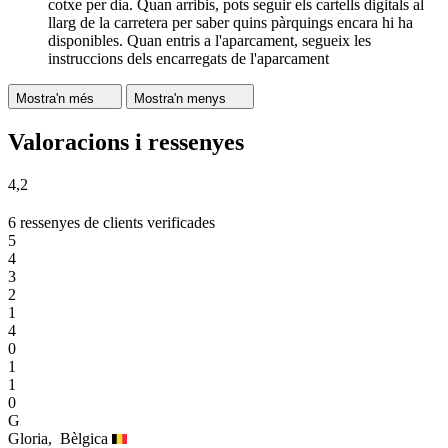
cotxe per dia. Quan arribis, pots seguir els cartells digitals al
llarg de la carretera per saber quins pàrquings encara hi ha
disponibles. Quan entris a l'aparcament, segueix les
instruccions dels encarregats de l'aparcament
Mostra'n més
Mostra'n menys
Valoracions i ressenyes
4,2
6 ressenyes de clients verificades
5
4
3
2
1
4
0
1
1
0
G
Gloria,
Bèlgica