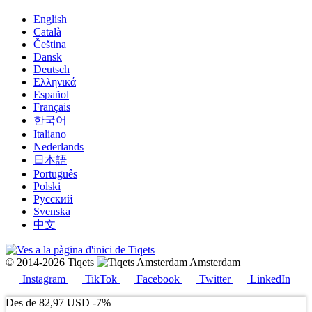
English
Català
Čeština
Dansk
Deutsch
Ελληνικά
Español
Français
한국어
Italiano
Nederlands
日本語
Português
Polski
Русский
Svenska
中文
© 2014-2026 Tiqets
Amsterdam
Instagram
TikTok
Facebook
Twitter
LinkedIn
Des de
82,97 USD
-7%