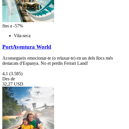
fins a -57%
Vila-seca
PortAventura World
Aconsegueix emocionar-te (o relaxar-te) en un dels llocs més
destacats d'Espanya. No et perdis Ferrari Land!
4,1
(3.585)
Des de
32,27 USD