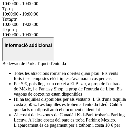
10:00:00
-
19:00:00
Τρίτη
10:00:00
-
19:00:00
Τετάρτη
10:00:00
-
19:00:00
Πέμπτη
10:00:00
-
19:00:00
Informació addicional
Bellewaerde Park: Tiquet d'entrada
Totes les atraccions romanen obertes quan plou. Els vents
forts i les tempestes elèctriques s'avaluaran cas per cas
Per 5 €, pots llogar un cotxet a El Bazar, a prop de l'entrada
de Mèxic, i a Fantasy Shop, a prop de l'entrada de Lion. Els
vagons de cotxet no estan disponibles
Hi ha taquilles disponibles per als visitants. L'ús d'una taquilla
costa 2,50 €. Les taquilles es troben a l'entrada Lleó. Caldrà
que facis un dipòsit amb el document d'identitat
Al costat de les zones de Canadà i KidsPark trobaràs Parking
Leeuw. A l'altre costat del parc es troba Parking Mexico.
L'aparcament és de pagament per a tothom i costa 10 € per