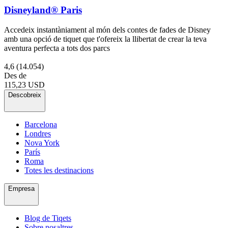
Disneyland® Paris
Accedeix instantàniament al món dels contes de fades de Disney
amb una opció de tiquet que t'ofereix la llibertat de crear la teva
aventura perfecta a tots dos parcs
4,6
(14.054)
Des de
115,23 USD
Descobreix
Barcelona
Londres
Nova York
París
Roma
Totes les destinacions
Empresa
Blog de Tiqets
Sobre nosaltres