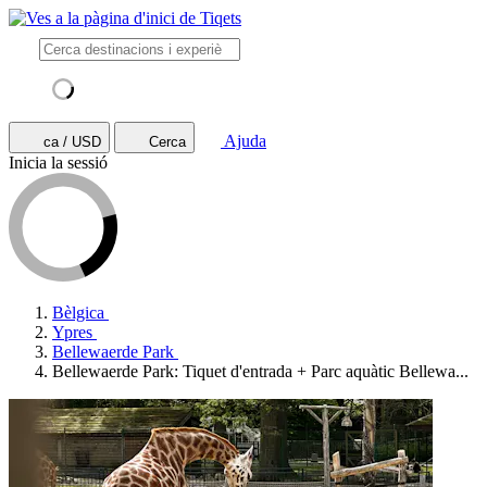
Ajuda
ca / USD
Cerca
Inicia la sessió
Bèlgica
Ypres
Bellewaerde Park
Bellewaerde Park: Tiquet d'entrada + Parc aquàtic Bellewa...