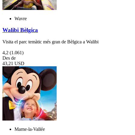
Wavre
Walibi Bèlgica
Visita el parc temàtic més gran de Bèlgica a Walibi
4,2
(1.061)
Des de
43,21 USD
Marne-la-Vallée