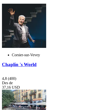
Corsier-sur-Vevey
Chaplin 's World
4,8
(400)
Des de
37,16 USD