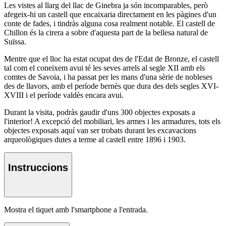
Les vistes al llarg del llac de Ginebra ja són incomparables, però
afegeix-hi un castell que encaixaria directament en les pàgines d'un
conte de fades, i tindràs alguna cosa realment notable. El castell de
Chillon és la cirera a sobre d'aquesta part de la bellesa natural de
Suïssa.
Mentre que el lloc ha estat ocupat des de l'Edat de Bronze, el castell
tal com el coneixem avui té les seves arrels al segle XII amb els
comtes de Savoia, i ha passat per les mans d'una sèrie de nobleses
des de llavors, amb el període bernès que dura des dels segles XVI-
XVIII i el període valdès encara avui.
Durant la visita, podràs gaudir d'uns 300 objectes exposats a
l'interior! A excepció del mobiliari, les armes i les armadures, tots els
objectes exposats aquí van ser trobats durant les excavacions
arqueològiques dutes a terme al castell entre 1896 i 1903.
Instruccions
Mostra el tiquet amb l'smartphone a l'entrada.