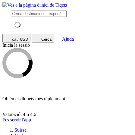
Ajuda
ca / USD
Cerca
Inicia la sessió
Obtén els tiquets més ràpidament
Valoració: 4.6
4.6
Fes servir l'app
Suïssa