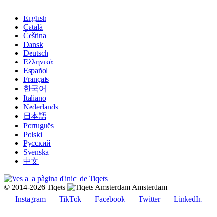
English
Català
Čeština
Dansk
Deutsch
Ελληνικά
Español
Français
한국어
Italiano
Nederlands
日本語
Português
Polski
Русский
Svenska
中文
© 2014-2026 Tiqets
Amsterdam
Instagram
TikTok
Facebook
Twitter
LinkedIn