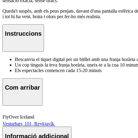
sensació exacta, sense dracs.
Queda't suspès, amb els peus penjats, davant d'una pantalla esfèrica de
i tot hi ha vent, boira i olors per fer-ho més realista.
Instruccions
Bescanvia el tiquet digital per un bitllet amb una franja horària a
Un cop tinguis la teva franja horària, uneix-te a la cua 10 minu
Els espectacles comencen cada 15-20 minuts
Com arribar
FlyOver Iceland
Vesturbær, 101, Reykjavík
Informació addicional