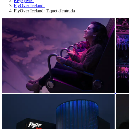
Reykjavík
FlyOver Iceland
FlyOver Iceland: Tiquet d'entrada