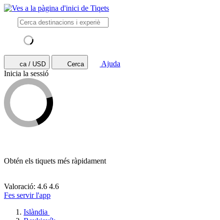
Ajuda
ca / USD
Cerca
Inicia la sessió
Obtén els tiquets més ràpidament
Valoració: 4.6
4.6
Fes servir l'app
Islàndia