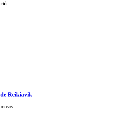
ació
 de Reikiavik
famosos