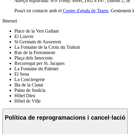
Adreça registrada: 6-9 Trinity Street, D02 EY47, Dublin 2, IE
Posa't en contacte amb el
Centre d'ajuda de Tiqets
. Gestionem l
Itinerari
Place de la Vert Gallant
El Louvre
St Germain de Auxerrois
La Fontaine de la Croix du Trahoir
Rue de la Ferronnerie
Plaça dels Innocents
Recorregut per St. Jacques
La Fontaine du Palmier
El Sena
La Conciergerie
Illa de la Ciutat
Palau de Justícia
Hôtel Dieu
Hôtel de Ville
Política de reprogramacions i cancel·lació