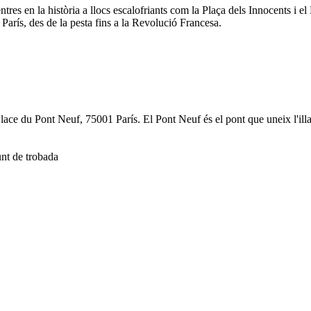
entres en la història a llocs escalofriants com la Plaça dels Innocents i
e París, des de la pesta fins a la Revolució Francesa.
lace du Pont Neuf, 75001 París. El Pont Neuf és el pont que uneix l'illa
punt de trobada