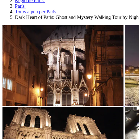
Regió de París
París
Tours a peu per París
Dark Heart of Paris: Ghost and Mystery Walking Tour by Nigh