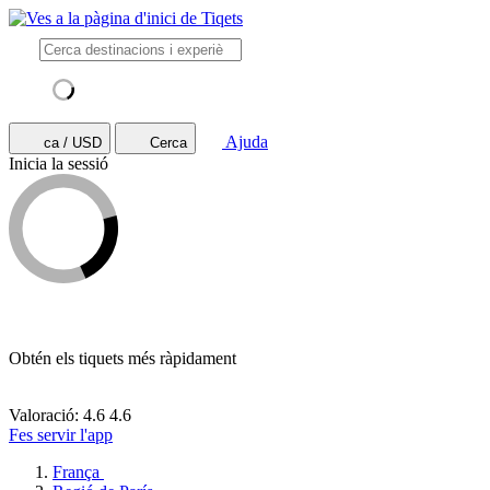
Ajuda
ca / USD
Cerca
Inicia la sessió
Obtén els tiquets més ràpidament
Valoració: 4.6
4.6
Fes servir l'app
França