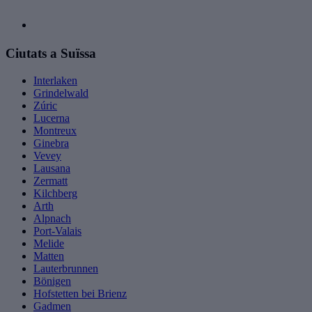
Ciutats a Suïssa
Interlaken
Grindelwald
Zúric
Lucerna
Montreux
Ginebra
Vevey
Lausana
Zermatt
Kilchberg
Arth
Alpnach
Port-Valais
Melide
Matten
Lauterbrunnen
Bönigen
Hofstetten bei Brienz
Gadmen