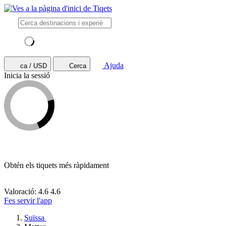
Ajuda
ca / USD
Cerca
Inicia la sessió
Obtén els tiquets més ràpidament
Valoració: 4.6
4.6
Fes servir l'app
Suïssa