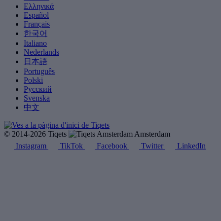
Ελληνικά
Español
Français
한국어
Italiano
Nederlands
日本語
Português
Polski
Русский
Svenska
中文
© 2014-2026 Tiqets
Amsterdam
Instagram
TikTok
Facebook
Twitter
LinkedIn