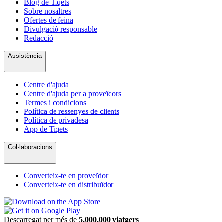
Blog de Tiqets
Sobre nosaltres
Ofertes de feina
Divulgació responsable
Redacció
Assistència
Centre d'ajuda
Centre d'ajuda per a proveïdors
Termes i condicions
Política de ressenyes de clients
Política de privadesa
App de Tiqets
Col·laboracions
Converteix-te en proveïdor
Converteix-te en distribuïdor
Descarregat per més de
5.000.000 viatgers