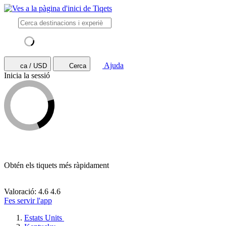
Ajuda
ca / USD
Cerca
Inicia la sessió
Obtén els tiquets més ràpidament
Valoració: 4.6
4.6
Fes servir l'app
Estats Units