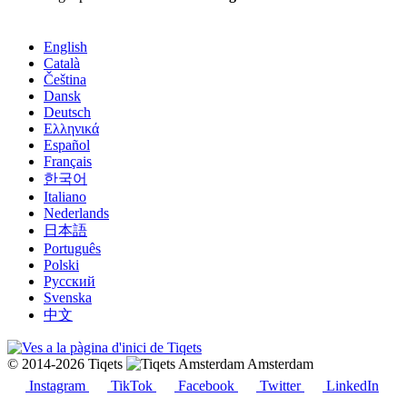
English
Català
Čeština
Dansk
Deutsch
Ελληνικά
Español
Français
한국어
Italiano
Nederlands
日本語
Português
Polski
Русский
Svenska
中文
© 2014-2026 Tiqets
Amsterdam
Instagram
TikTok
Facebook
Twitter
LinkedIn