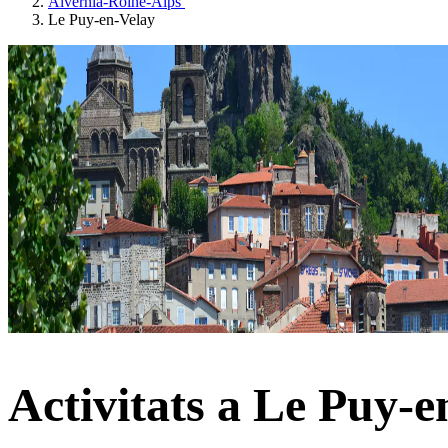
Alvèrnia-Roine-Alps
Le Puy-en-Velay
Activitats a Le Puy-e