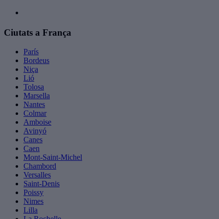
Ciutats a França
París
Bordeus
Niça
Lió
Tolosa
Marsella
Nantes
Colmar
Amboise
Avinyó
Canes
Caen
Mont-Saint-Michel
Chambord
Versalles
Saint-Denis
Poissy
Nimes
Lilla
La Rochelle