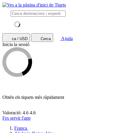
Ajuda
ca / USD
Cerca
Inicia la sessió
Obtén els tiquets més ràpidament
Valoració: 4.6
4.6
Fes servir l'app
França