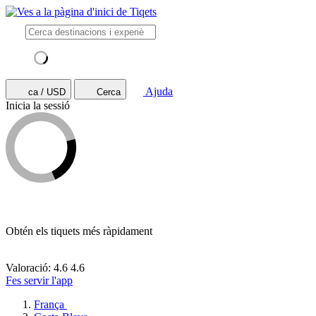
Ajuda
ca / USD
Cerca
Inicia la sessió
Obtén els tiquets més ràpidament
Valoració: 4.6
4.6
Fes servir l'app
França