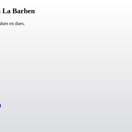
a La Barben
 dues en dues.
a