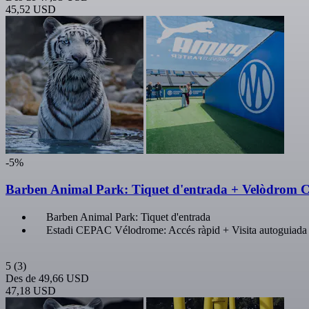
45,52 USD
-5%
Barben Animal Park: Tiquet d'entrada + Velòdrom 
Barben Animal Park: Tiquet d'entrada
Estadi CEPAC Vélodrome: Accés ràpid + Visita autoguiada
5
(3)
Des de
49,66 USD
47,18 USD