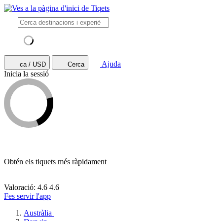
Ajuda
ca / USD
Cerca
Inicia la sessió
Obtén els tiquets més ràpidament
Valoració: 4.6
4.6
Fes servir l'app
Austràlia