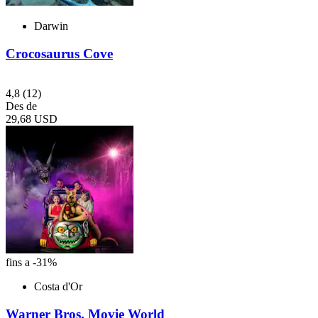
Darwin
Crocosaurus Cove
4,8
(12)
Des de
29,68 USD
fins a -31%
Costa d'Or
Warner Bros. Movie World