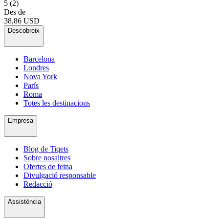
5
(2)
Des de
38,86 USD
Descobreix
Barcelona
Londres
Nova York
París
Roma
Totes les destinacions
Empresa
Blog de Tiqets
Sobre nosaltres
Ofertes de feina
Divulgació responsable
Redacció
Assistència