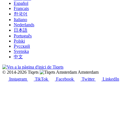
Español
Français
한국어
Italiano
Nederlands
日本語
Português
Polski
Русский
Svenska
中文
© 2014-2026 Tiqets
Amsterdam
Instagram
TikTok
Facebook
Twitter
LinkedIn