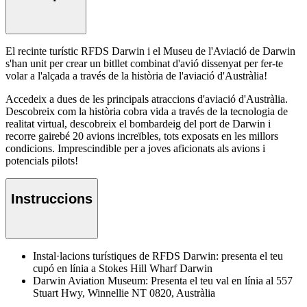
El recinte turístic RFDS Darwin i el Museu de l'Aviació de Darwin
s'han unit per crear un bitllet combinat d'avió dissenyat per fer-te
volar a l'alçada a través de la història de l'aviació d'Austràlia!
Accedeix a dues de les principals atraccions d'aviació d'Austràlia.
Descobreix com la història cobra vida a través de la tecnologia de
realitat virtual, descobreix el bombardeig del port de Darwin i
recorre gairebé 20 avions increïbles, tots exposats en les millors
condicions. Imprescindible per a joves aficionats als avions i
potencials pilots!
Instruccions
Instal·lacions turístiques de RFDS Darwin: presenta el teu
cupó en línia a Stokes Hill Wharf Darwin
Darwin Aviation Museum: Presenta el teu val en línia al 557
Stuart Hwy, Winnellie NT 0820, Austràlia