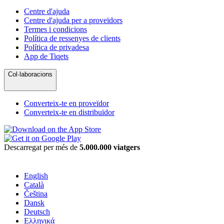
Centre d'ajuda
Centre d'ajuda per a proveïdors
Termes i condicions
Política de ressenyes de clients
Política de privadesa
App de Tiqets
Col·laboracions
Converteix-te en proveïdor
Converteix-te en distribuïdor
Descarregat per més de
5.000.000 viatgers
English
Català
Čeština
Dansk
Deutsch
Ελληνικά