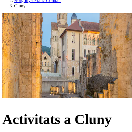
Borgonya-Franc Comtat
Cluny
Activitats a Cluny