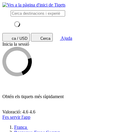
Ajuda
ca / USD
Cerca
Inicia la sessió
Obtén els tiquets més ràpidament
Valoració: 4.6
4.6
Fes servir l'app
França