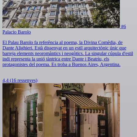
#6
Palacio Barolo
El Palau Barolo fa referència al poema, la Divina Comèdia, de
Dante Alighieri. Està dissenyat en un estil arquitectònic únic que
barreja elements neoromàntics i neogòtics. La singular cúpula d'estil
indi representa la unió tàntrica entre Dante i Beatriu, els
protagonistes del poema. Es troba a Buenos Aires, Argentina.
4,4
(16 ressenyes)