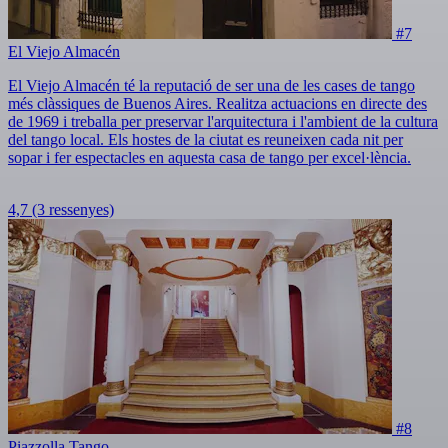
#7
El Viejo Almacén
El Viejo Almacén té la reputació de ser una de les cases de tango
més clàssiques de Buenos Aires. Realitza actuacions en directe des
de 1969 i treballa per preservar l'arquitectura i l'ambient de la cultura
del tango local. Els hostes de la ciutat es reuneixen cada nit per
sopar i fer espectacles en aquesta casa de tango per excel·lència.
4,7
(3 ressenyes)
#8
Piazzolla Tango