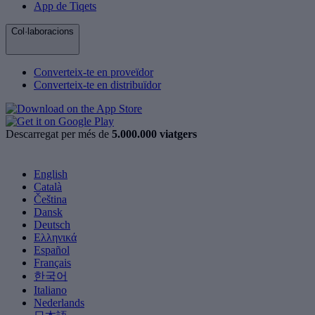
App de Tiqets
Col·laboracions
Converteix-te en proveïdor
Converteix-te en distribuïdor
Descarregat per més de
5.000.000 viatgers
English
Català
Čeština
Dansk
Deutsch
Ελληνικά
Español
Français
한국어
Italiano
Nederlands