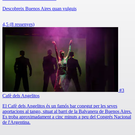
Descobreix Buenos Aires quan vulguis
4,5
(8 ressenyes)
#3
Cafè dels Angelitos
El Cafè dels Angelitos és un famós bar conegut per les seves
aportacions al tango, situat al barri de la Balvanera de Buenos Aires.
Es troba aproximadament a cinc minuts a peu del Congrés Nacional
de l'Argentina.