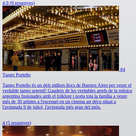
4,9
(9 ressenyes)
#4
Tango Porteño
Tango Porteño és un dels millors llocs de Buenos Aires per veure el
veritable tango argentí! Gaudeix de les veritables arrels de la música
argentina fusionades amb el folklore i porta tota la família a veure
més de 30 artistes a l'escenari en un cinema art déco situat a
l'avinguda 9 de juliol, l'avinguda més gran del món.
4
(5 ressenyes)