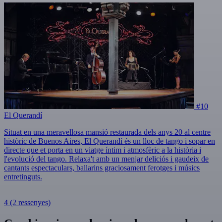
#10
El Querandí
Situat en una meravellosa mansió restaurada dels anys 20 al centre
històric de Buenos Aires, El Querandí és un lloc de tango i sopar en
directe que et porta en un viatge íntim i atmosfèric a la història i
l'evolució del tango. Relaxa't amb un menjar deliciós i gaudeix de
cantants espectaculars, ballarins graciosament ferotges i músics
entretinguts.
4
(2 ressenyes)