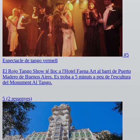
#5
Espectacle de tango vermell
El Rojo Tango Show té lloc a l'Hotel Faena Art al barri de Puerto
Madero de Buenos Aires. Es troba a 5 minuts a peu de l'escultura
del Monument Al Tango.
5
(2 ressenyes)