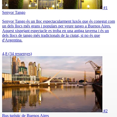
#1
Senyor Tango
Senyor Tango és un lloc espectacularment luxós que és conegut com
un dels llocs més grans i populars per veure tango a Buenos Aires.
Aquest xispejant espectacle es troba en una antiga taverna i és un
dels llocs de tango més tradicionals de la ciutat, si no és que
d'Argentina.
4,8
(34 ressenyes)
#2
Bus turístic de Buenos Aires