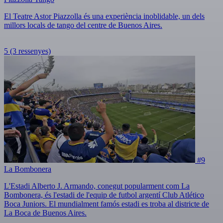
El Teatre Astor Piazzolla és una experiència inoblidable, un dels
millors locals de tango del centre de Buenos Aires.
5
(3 ressenyes)
#9
La Bombonera
L'Estadi Alberto J. Armando, conegut popularment com La
Bombonera, és l'estadi de l'equip de futbol argentí Club Atlético
Boca Juniors. El mundialment famós estadi es troba al districte de
La Boca de Buenos Aires.