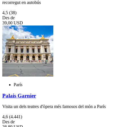
recorregut en autobús
4,5
(38)
Des de
39,00 USD
París
Palais Garnier
Visita un dels teatres d'òpera més famosos del món a París
4,6
(4.441)
Des de
28,89 USD