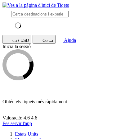
Ajuda
ca / USD
Cerca
Inicia la sessió
Obtén els tiquets més ràpidament
Valoració: 4.6
4.6
Fes servir l'app
Estats Units