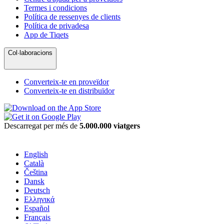
Termes i condicions
Política de ressenyes de clients
Política de privadesa
App de Tiqets
Col·laboracions
Converteix-te en proveïdor
Converteix-te en distribuïdor
Descarregat per més de
5.000.000 viatgers
English
Català
Čeština
Dansk
Deutsch
Ελληνικά
Español
Français