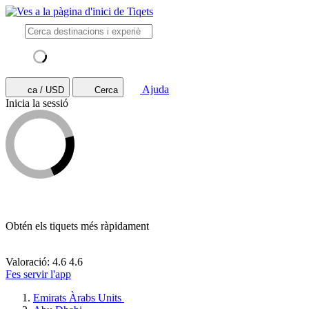
Ajuda
ca / USD
Cerca
Inicia la sessió
Obtén els tiquets més ràpidament
Valoració: 4.6
4.6
Fes servir l'app
Emirats Àrabs Units