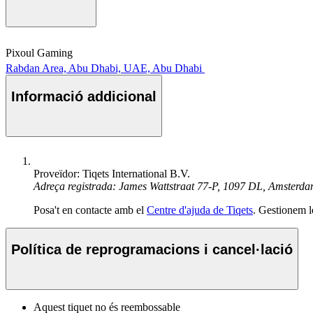
Pixoul Gaming
Rabdan Area, Abu Dhabi, UAE, Abu Dhabi
Informació addicional
Proveïdor: Tiqets International B.V.
Adreça registrada: James Wattstraat 77-P, 1097 DL, Amsterd
Posa't en contacte amb el
Centre d'ajuda de Tiqets
. Gestionem l
Política de reprogramacions i cancel·lació
Aquest tiquet no és reembossable