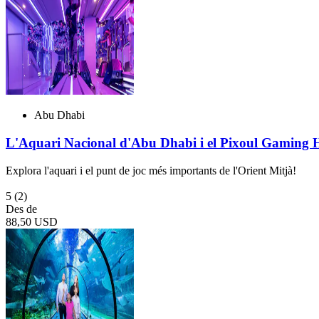
Abu Dhabi
L'Aquari Nacional d'Abu Dhabi i el Pixoul Gaming
Explora l'aquari i el punt de joc més importants de l'Orient Mitjà!
5
(2)
Des de
88,50 USD