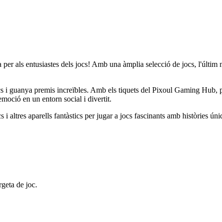
er als entusiastes dels jocs! Amb una àmplia selecció de jocs, l'últim m
ics i guanya premis increïbles. Amb els tiquets del Pixoul Gaming Hub, 
emoció en un entorn social i divertit.
s i altres aparells fantàstics per jugar a jocs fascinants amb històries úni
rgeta de joc.