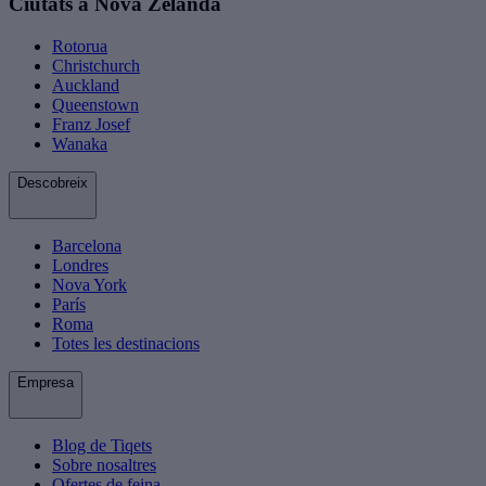
Ciutats a Nova Zelanda
Rotorua
Christchurch
Auckland
Queenstown
Franz Josef
Wanaka
Descobreix
Barcelona
Londres
Nova York
París
Roma
Totes les destinacions
Empresa
Blog de Tiqets
Sobre nosaltres
Ofertes de feina