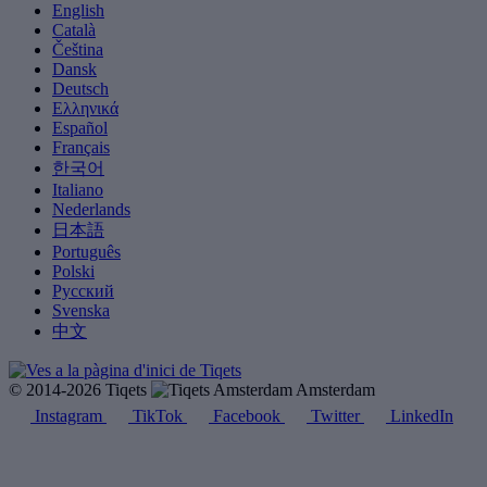
English
Català
Čeština
Dansk
Deutsch
Ελληνικά
Español
Français
한국어
Italiano
Nederlands
日本語
Português
Polski
Русский
Svenska
中文
© 2014-2026 Tiqets
Amsterdam
Instagram
TikTok
Facebook
Twitter
LinkedIn