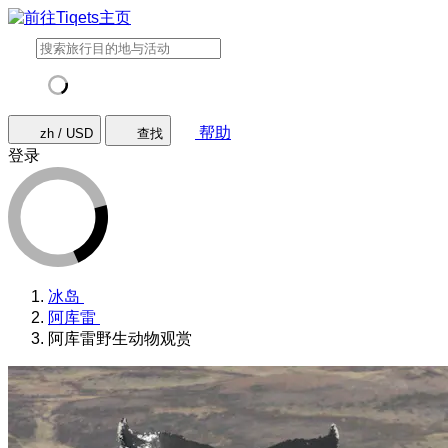
帮助
zh / USD
查找
登录
冰岛
阿库雷
阿库雷野生动物观赏