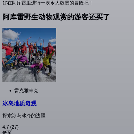
好在阿库雷里进行一次令人敬畏的冒险吧！
阿库雷野生动物观赏的游客还买了
雷克雅未克
冰岛地质奇观
探索冰岛冰冷的边疆
4.7
(27)
低至