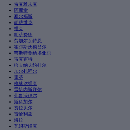
雷克雅未克
阿库雷
塞尔福斯
胡萨维克
维克
胡萨费德
劳加尔瓦特恩
霍尔斯沃德吕尔
韦斯特曼纳埃亚尔
雷克霍特
哈夫纳夫约杜尔
加尔扎拜尔
霍芬
格林达维克
雷恰内斯拜尔
弗鲁沃伊尔
斯科加尔
费拉贝尔
雷恰利兹
海拉
瓦姆斯维克