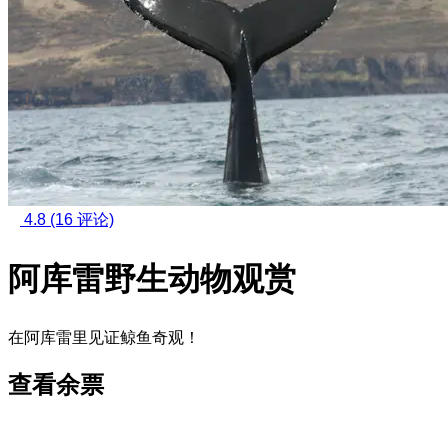
4.8
(16 评论)
阿库雷野生动物观赏
在阿库雷里见证鲸鱼奇观！
查看余票