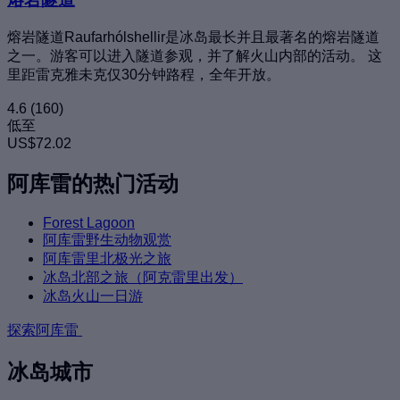
熔岩隧道Raufarhólshellir是冰岛最长并且最著名的熔岩隧道
之一。游客可以进入隧道参观，并了解火山内部的活动。 这
里距雷克雅未克仅30分钟路程，全年开放。
4.6
(160)
低至
US$72.02
阿库雷的热门活动
Forest Lagoon
阿库雷野生动物观赏
阿库雷里北极光之旅
冰岛北部之旅（阿克雷里出发）
冰岛火山一日游
探索阿库雷
冰岛城市