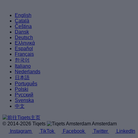
English
Català
Čeština
Dansk
Deutsch
Ελληνικά
Español
Français
한국어
Italiano
Nederlands
日本語
Português
Polski
Русский
Svenska
中文
© 2014-2026 Tiqets
Amsterdam
Instagram
TikTok
Facebook
Twitter
LinkedIn