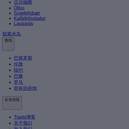
古尔福斯
Ölfus
Snæfellsbær
Kalfafellsstadur
Laugarás
探索冰岛
查找
巴塞罗那
伦敦
纽约
巴黎
罗马
所有目的地
企业信息
Tiqets博客
关于我们