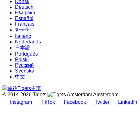
Dansk
Deutsch
Ελληνικά
Español
Français
한국어
Italiano
Nederlands
日本語
Português
Polski
Русский
Svenska
中文
© 2014-2026 Tiqets
Amsterdam
Instagram
TikTok
Facebook
Twitter
LinkedIn