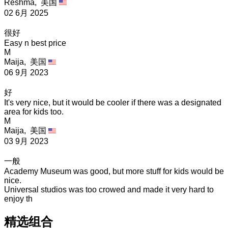
Reshma,
美国
02 6月 2025
很好
Easy n best price
M
Maija,
美国
06 9月 2023
好
It's very nice, but it would be cooler if there was a designated
area for kids too.
M
Maija,
美国
03 9月 2023
一般
Academy Museum was good, but more stuff for kids would be
nice.
Universal studios was too crowed and made it very hard to
enjoy th
精选组合