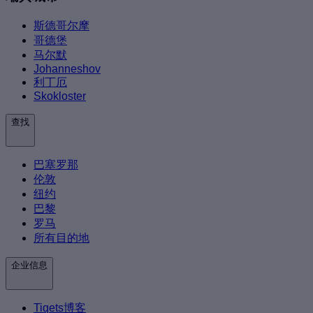
斯德哥尔摩
哥德堡
马尔默
Johanneshov
利丁厄
Skokloster
查找
巴塞罗那
伦敦
纽约
巴黎
罗马
所有目的地
企业信息
Tiqets博客