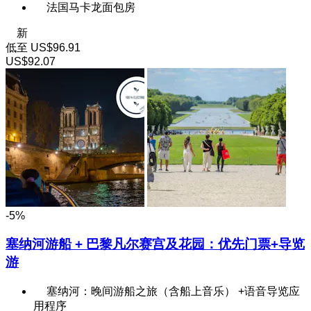
法国马卡龙面包房
新
低至
US$96.91
US$92.07
-5%
塞纳河游船 + 巴黎凡尔赛宫及花园：优先门票+导览
游
塞纳河：晚间游船之旅（含船上音乐） +语音导览应
用程序