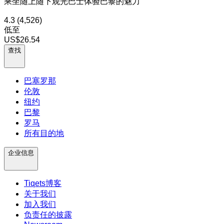
乘坐随上随下观光巴士体验巴黎的魅力
4.3
(4,526)
低至
US$26.54
查找
巴塞罗那
伦敦
纽约
巴黎
罗马
所有目的地
企业信息
Tiqets博客
关于我们
加入我们
负责任的披露