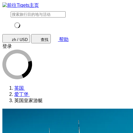
帮助
zh / USD
查找
登录
英国
爱丁堡
英国皇家游艇