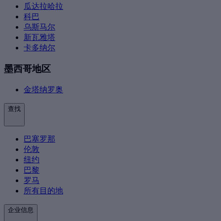
瓜达拉哈拉
科巴
乌斯马尔
新瓦雅塔
卡多纳尔
墨西哥地区
金塔纳罗奥
查找
巴塞罗那
伦敦
纽约
巴黎
罗马
所有目的地
企业信息