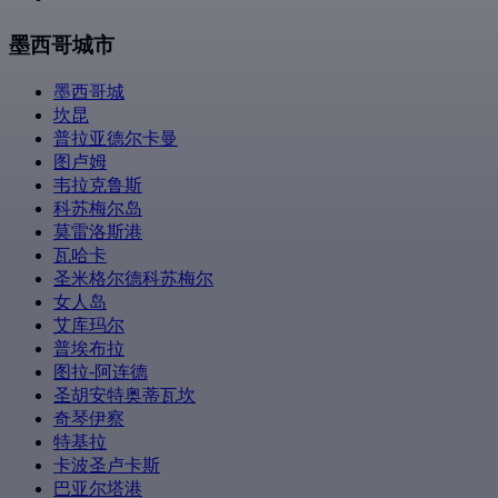
墨西哥城市
墨西哥城
坎昆
普拉亚德尔卡曼
图卢姆
韦拉克鲁斯
科苏梅尔岛
莫雷洛斯港
瓦哈卡
圣米格尔德科苏梅尔
女人岛
艾库玛尔
普埃布拉
图拉-阿连德
圣胡安特奥蒂瓦坎
奇琴伊察
特基拉
卡波圣卢卡斯
巴亚尔塔港