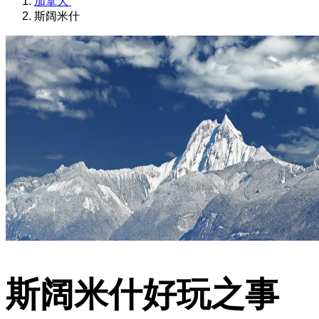
加拿大
斯阔米什
斯阔米什好玩之事