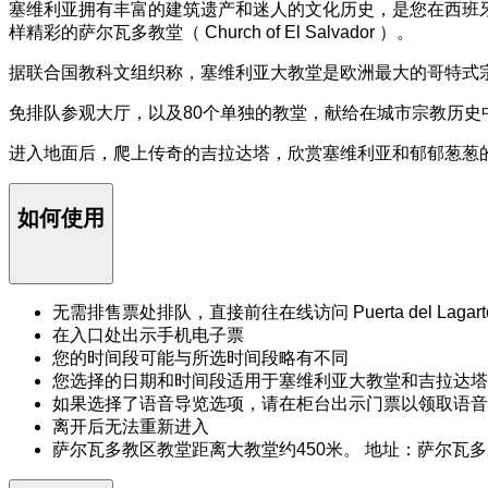
塞维利亚拥有丰富的建筑遗产和迷人的文化历史，是您在西班牙
样精彩的萨尔瓦多教堂（ Church of El Salvador ）。
据联合国教科文组织称，塞维利亚大教堂是欧洲最大的哥特式
免排队参观大厅，以及80个单独的教堂，献给在城市宗教历史
进入地面后，爬上传奇的吉拉达塔，欣赏塞维利亚和郁郁葱葱
如何使用
无需排售票处排队，直接前往在线访问 Puerta del Lagart
在入口处出示手机电子票
您的时间段可能与所选时间段略有不同
您选择的日期和时间段适用于塞维利亚大教堂和吉拉达塔
如果选择了语音导览选项，请在柜台出示门票以领取语音
离开后无法重新进入
萨尔瓦多教区教堂距离大教堂约450米。 地址：萨尔瓦多广