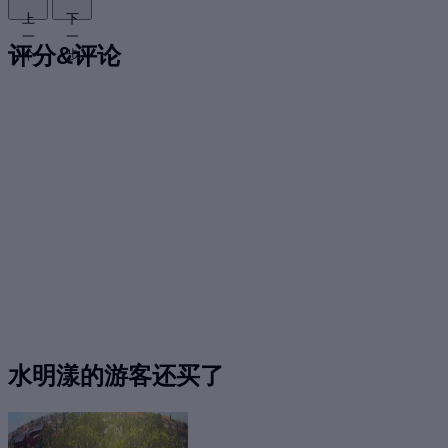
上
下
一
一
评分&评论
个
步
水明漾的游客还买了