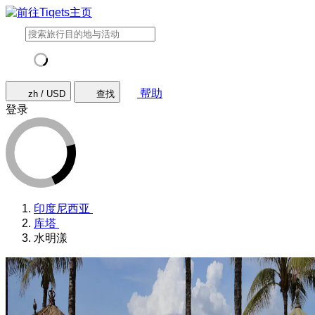
帮助
zh / USD
查找
登录
印度尼西亚
库塔
水明漾