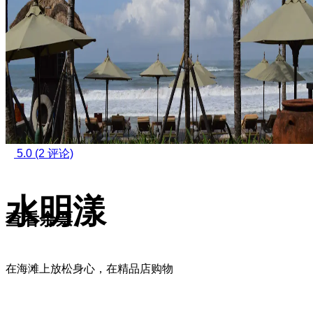
5.0
(2 评论)
水明漾
查看余票
在海滩上放松身心，在精品店购物