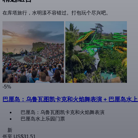
在库塔旅行，水明漾不容错过。打包玩个尽兴吧。
-5%
巴厘岛：乌鲁瓦图凯卡克和火焰舞表演 + 巴厘岛水
巴厘岛：乌鲁瓦图凯卡克和火焰舞表演
巴厘岛水上乐园门票
新
低至
US$31.51