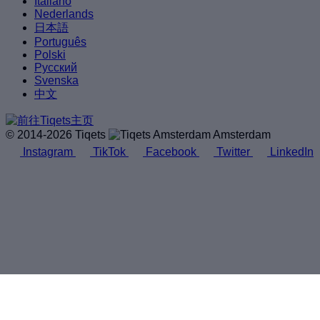
Italiano
Nederlands
日本語
Português
Polski
Русский
Svenska
中文
© 2014-2026 Tiqets
Amsterdam
Instagram
TikTok
Facebook
Twitter
LinkedIn