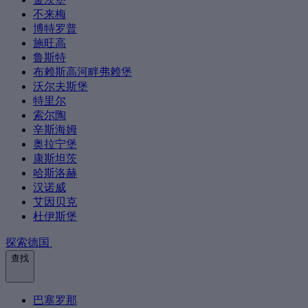
不来梅
博特罗普
施旺高
鲁斯特
布赖斯高河畔弗赖堡
沃尔夫斯堡
特里尔
索尔陶
辛斯海姆
奥拉宁堡
康斯坦茨
哈斯洛赫
汉诺威
艾因贝克
杜伊斯堡
探索德国
查找
巴塞罗那