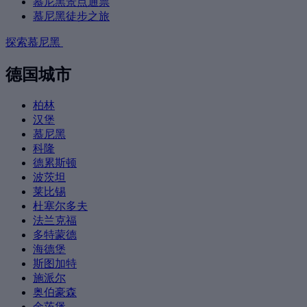
慕尼黑景点通票
慕尼黑徒步之旅
探索慕尼黑
德国城市
柏林
汉堡
慕尼黑
科隆
德累斯顿
波茨坦
莱比锡
杜塞尔多夫
法兰克福
多特蒙德
海德堡
斯图加特
施派尔
奥伯豪森
金茨堡