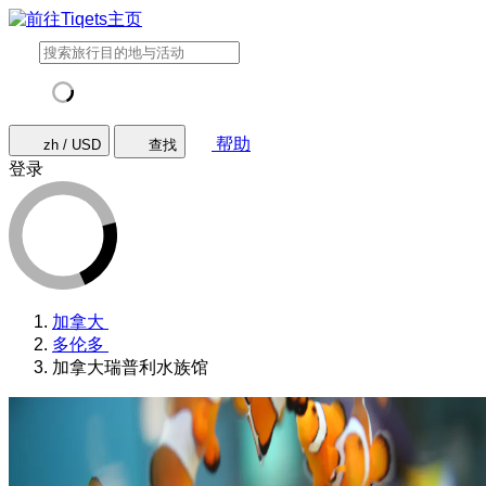
帮助
zh / USD
查找
登录
加拿大
多伦多
加拿大瑞普利水族馆