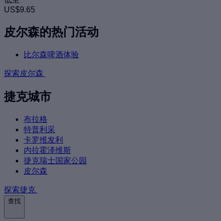
US$9.65
皮尔森的热门活动
比尔森啤酒体验
探索皮尔森
捷克城市
布拉格
特普利采
卡罗维发利
内拉霍泽维斯
捷克瑞士国家公园
皮尔森
探索捷克
查找