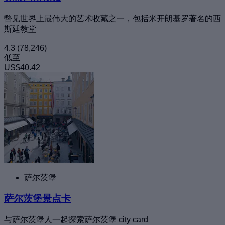
瞥见世界上最伟大的艺术收藏之一，包括米开朗基罗著名的西
斯廷教堂
4.3
(78,246)
低至
US$40.42
萨尔茨堡
萨尔茨堡景点卡
与萨尔茨堡人一起探索萨尔茨堡 city card