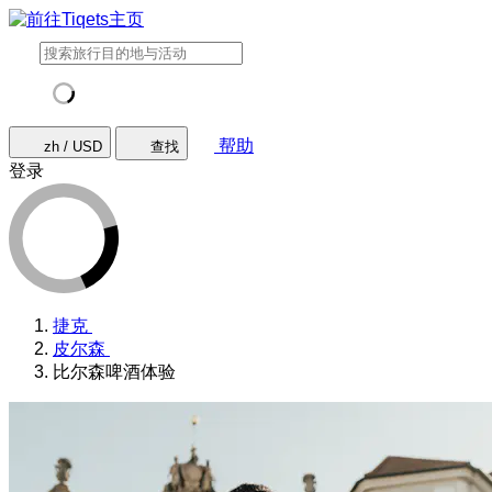
帮助
zh / USD
查找
登录
捷克
皮尔森
比尔森啤酒体验