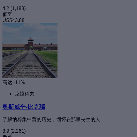
4.2
(1,188)
低至
US$43.88
高达 -11%
克拉科夫
奥斯威辛-比克瑙
了解纳粹集中营的历史，缅怀在那里丧生的人
3.9
(2,261)
低至