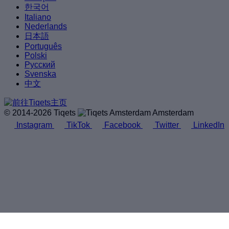
한국어
Italiano
Nederlands
日本語
Português
Polski
Русский
Svenska
中文
© 2014-2026 Tiqets
Amsterdam
Instagram
TikTok
Facebook
Twitter
LinkedIn