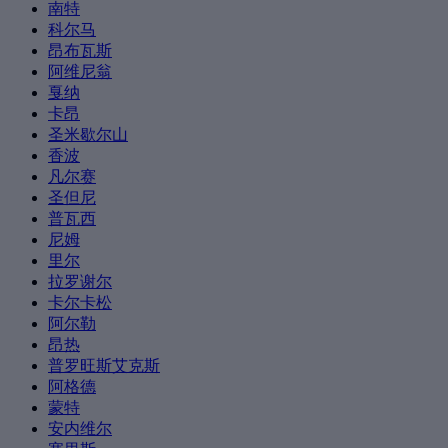
南特
科尔马
昂布瓦斯
阿维尼翁
戛纳
卡昂
圣米歇尔山
香波
凡尔赛
圣但尼
普瓦西
尼姆
里尔
拉罗谢尔
卡尔卡松
阿尔勒
昂热
普罗旺斯艾克斯
阿格德
蒙特
安内维尔