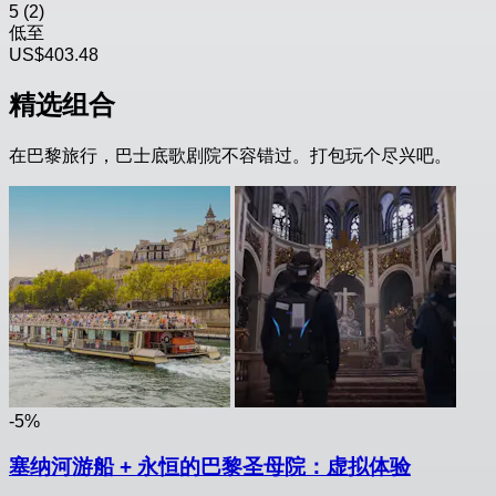
5
(2)
低至
US$403.48
精选组合
在巴黎旅行，巴士底歌剧院不容错过。打包玩个尽兴吧。
-5%
塞纳河游船 + 永恒的巴黎圣母院：虚拟体验