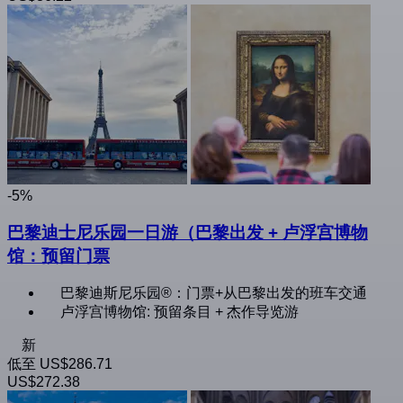
-5%
巴黎迪士尼乐园一日游（巴黎出发 + 卢浮宫博物
馆：预留门票
巴黎迪斯尼乐园®：门票+从巴黎出发的班车交通
卢浮宫博物馆: 预留条目 + 杰作导览游
新
低至
US$286.71
US$272.38