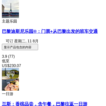
主题乐园
巴黎迪斯尼乐园®：门票+从巴黎出发的班车交通
可订
星期二, 11 8月
显示产品包含的内容
3.9
(77)
低至
US$230.07
一日游
兰斯：香槟品尝，含午餐，巴黎往返一日游