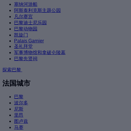
塞纳河游船
阿斯泰利克斯主题公园
凡尔赛宫
巴黎迪士尼乐园
巴黎动物园
凯旋门
Palais Garnier
圣礼拜堂
军事博物馆和拿破仑陵墓
巴黎先贤祠
探索巴黎
法国城市
巴黎
波尔多
尼斯
里昂
图卢兹
马赛