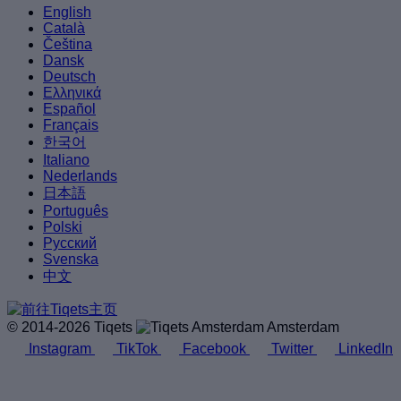
English
Català
Čeština
Dansk
Deutsch
Ελληνικά
Español
Français
한국어
Italiano
Nederlands
日本語
Português
Polski
Русский
Svenska
中文
© 2014-2026 Tiqets
Amsterdam
Instagram
TikTok
Facebook
Twitter
LinkedIn