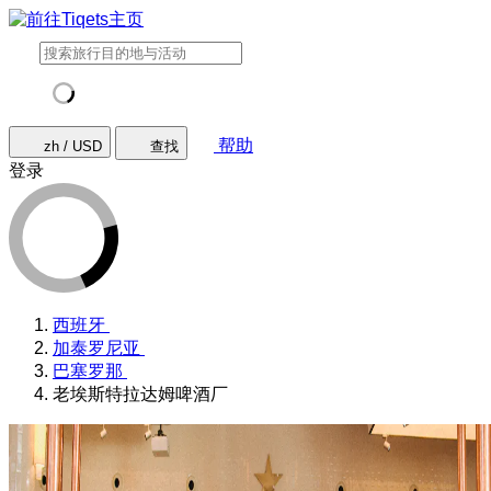
帮助
zh / USD
查找
登录
西班牙
加泰罗尼亚
巴塞罗那
老埃斯特拉达姆啤酒厂