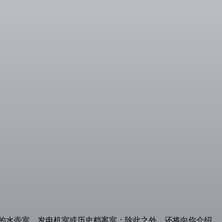
标志性的水壶室、发电机室或历史档案室；除此之外，还将向你介绍