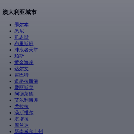
澳大利亚城市
墨尔本
悉尼
凯恩斯
布里斯班
冲浪者天堂
珀斯
黄金海岸
达尔文
霍巴特
道格拉斯港
爱丽斯泉
阿德莱德
艾尔利海滩
尤拉拉
汤斯维尔
堪培拉
库兰达
新南威尔士州