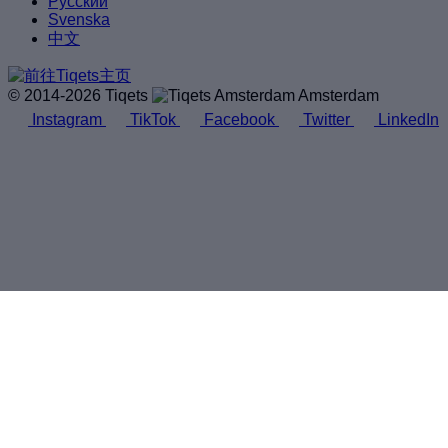
Русский
Svenska
中文
© 2014-2026 Tiqets
Amsterdam
Instagram
TikTok
Facebook
Twitter
LinkedIn