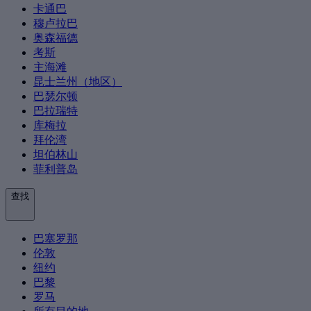
卡通巴
穆卢拉巴
奥森福德
考斯
主海滩
昆士兰州（地区）
巴瑟尔顿
巴拉瑞特
库梅拉
拜伦湾
坦伯林山
菲利普岛
查找
巴塞罗那
伦敦
纽约
巴黎
罗马