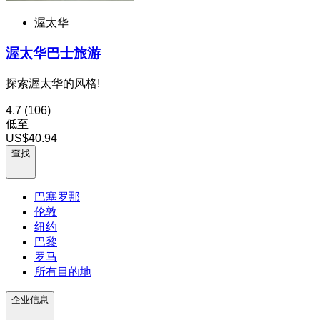
渥太华
渥太华巴士旅游
探索渥太华的风格!
4.7
(106)
低至
US$40.94
查找
巴塞罗那
伦敦
纽约
巴黎
罗马
所有目的地
企业信息